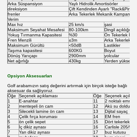
Arka Süspansiyon
Yaylı Hidrolik Amortisörler
direksiyon
Çift Kendinden Ayarlı "Rack&Pinion
frenler
Arka Tekerlek Mekanik Kampanalı 
Verim
Max hız
25 km/s
şasi
Maksimum Seyahat Mesafesi
80-100km
Dingil açıklığı
Yokuş Tırmanma Kapasitesi
%30
Ön Tekerlek İzi
Fren Menzili
≤3m
Arka Tekerlek İzi
Maksimum Gürültü
<50dB
Lastikler
Taşıma kapasitesi
600KG
Boyut
Dönüş Yarıçapı
2900mm
yolcular
Net ağırlığı
430kg
Yerden yükseklik
Opsiyon Aksesuarları
Golf arabamızın satış değerini artırmak için birçok isteğe bağlı
aksesuar da sağlıyoruz.
Öğe
Seçenek açıklaması
Öğe
Seçenek açıkla
1
E-anahtar
11
2 noktalı emniye
2
menteşeli ön cam
12
Akü su doldurma
3
Silecekli lamine ön cam
13
Dijital sayaç
4
Çelik fırça koruması
14
EM fren
5
ön çelik sepet
15
Dört tekerlekli di
6
İç dikiz aynası
16
Carlisle 205/50-1
7
Yan dikiz aynası
17
buz kutusu