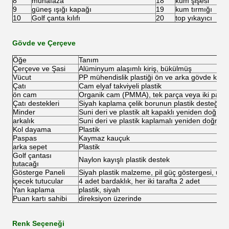
8
muhafaza
18
kum şişesi
9
güneş ışığı kapağı
19
kum tırmığı
10
Golf çanta kılıfı
20
top yıkayıcı
Gövde ve Çerçeve
Öğe
Tanım
Çerçeve ve Şasi
Alüminyum alaşımlı kiriş, bükülmüş
Vücut
PP mühendislik plastiği ön ve arka gövde kapl
Çatı
Cam elyaf takviyeli plastik
ön cam
Organik cam (PMMA), tek parça veya iki parç
Çatı destekleri
Siyah kaplama çelik borunun plastik desteğe 
Minder
Suni deri ve plastik alt kapaklı yeniden doğmu
arkalık
Suni deri ve plastik kaplamalı yeniden doğmu
Kol dayama
Plastik
Paspas
Kaymaz kauçuk
arka sepet
Plastik
Golf çantası
Naylon kayışlı plastik destek
tutacağı
Gösterge Paneli
Siyah plastik malzeme, pil güç göstergesi, üze
içecek tutucular
4 adet bardaklık, her iki tarafta 2 adet
Yan kaplama
plastik, siyah
Puan kartı sahibi
direksiyon üzerinde
Renk Seçeneği