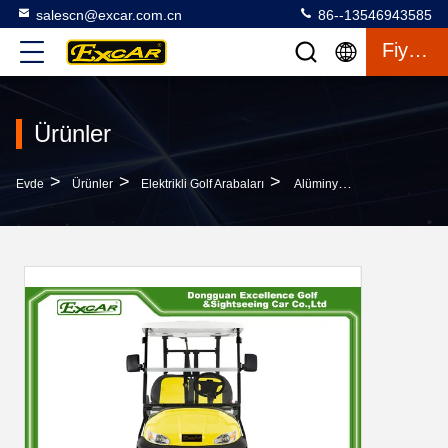
salescn@excar.com.cn
86--13546943585
Fiyat Teklifi
Ürünler
>
>
>
Evde
Ürünler
Elektrikli Golf Arabaları
Alüminyum Rim Ile EXCAR Çift Renk Koltuk Golf Sepeti Elektrik 48 Voltaj