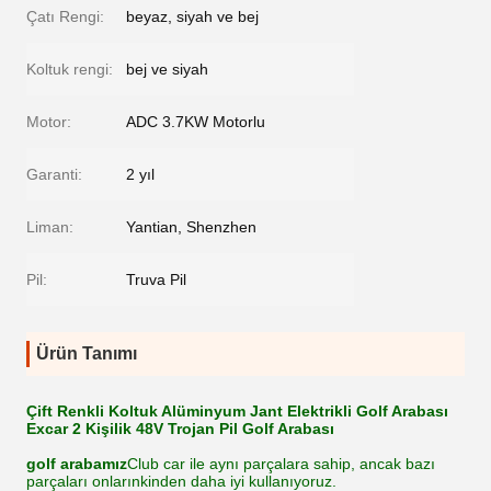
Çatı Rengi:
beyaz, siyah ve bej
Koltuk rengi:
bej ve siyah
Motor:
ADC 3.7KW Motorlu
Garanti:
2 yıl
Liman:
Yantian, Shenzhen
Pil:
Truva Pil
Ürün Tanımı
Çift Renkli Koltuk Alüminyum Jant Elektrikli Golf Arabası
Excar 2 Kişilik 48V Trojan Pil Golf Arabası
golf arabamız
Club car ile aynı parçalara sahip, ancak bazı
parçaları onlarınkinden daha iyi kullanıyoruz.