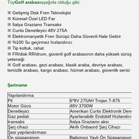
Tüy
Golf arabası
aşağıda olduğu gibi:
※ Gelişmiş Disk Fren Teknolojisi
※ Küresel Özel LED Far
※ İtalya Graziano Transaks
※ Curtis Denetleyici 48V 275A
※ Elektromanyetik Fren Sürüşü Daha Güvenli Hale Getirir
※ %100 Su geçirmez hızlandırıcı
※ Tip koltuk, rahat
※ FR/disk RR/drum, güvenli golf arabasının daha yüksek sürüş
yeteneği
※ Golf arabası, gezi arabası, klasik araba, devriye arabası,
temizlik arabası, kargo arabası, hizmet arabası, güvenlik serisi
Şartname
Yapılandırma
Pil
6*8V 275AH Trojan T-875
Motor Gücü
48V 3700W
Denetleyici
Amerikan Curtis Elektronik Denetley
Gaz pedalı
Ayarlanabilir Endüktif Hızlandırıcı 
transaks
İtalya Graziano aksı
Şarj cihazı
Akıllı Onbaord Şarj Cihazı
Şasi yapılandırması
Ön süspansiyon
Bağımsız Yaylı Ön Süspansiyon