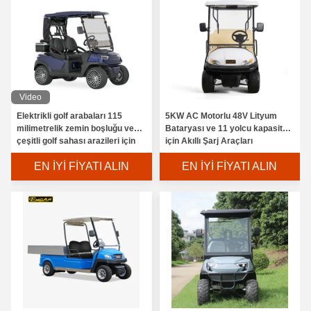
Video
Elektrikli golf arabaları 115
5KW AC Motorlu 48V Lityum
milimetrelik zemin boşluğu ve
Bataryası ve 11 yolcu kapasitesi
çeşitli golf sahası arazileri için
için Akıllı Şarj Araçları
uygun kompakt boyutlarda
EN İYI FIYATI ALIN
EN İYI FIYATI ALIN