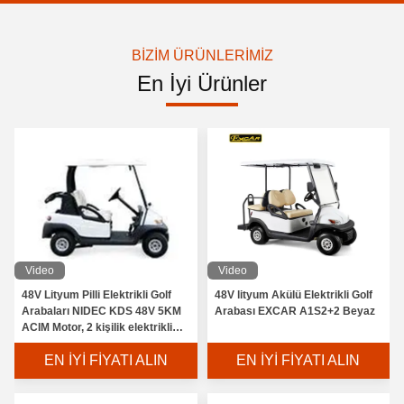
BIZIM ÜRÜNLERIMIZ
En İyi Ürünler
Video
Video
48V Lityum Pilli Elektrikli Golf
48V lityum Akülü Elektrikli Golf
Arabaları NIDEC KDS 48V 5KM
Arabası EXCAR A1S2+2 Beyaz
ACIM Motor, 2 kişilik elektrikli
golf arabası
EN İYI FIYATI ALIN
EN İYI FIYATI ALIN