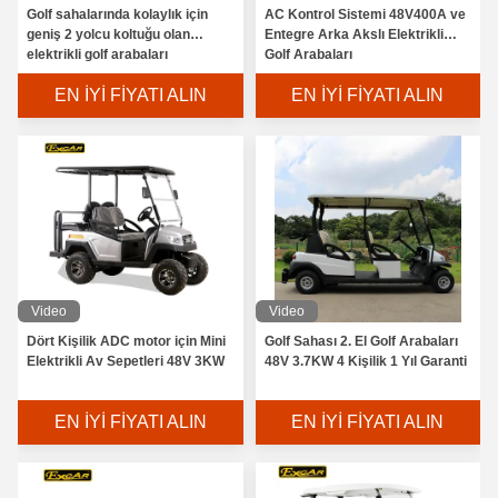
Golf sahalarında kolaylık için
AC Kontrol Sistemi 48V400A ve
geniş 2 yolcu koltuğu olan
Entegre Arka Akslı Elektrikli
elektrikli golf arabaları
Golf Arabaları
EN İYI FIYATI ALIN
EN İYI FIYATI ALIN
Video
Video
Dört Kişilik ADC motor için Mini
Golf Sahası 2. El Golf Arabaları
Elektrikli Av Sepetleri 48V 3KW
48V 3.7KW 4 Kişilik 1 Yıl Garanti
EN İYI FIYATI ALIN
EN İYI FIYATI ALIN