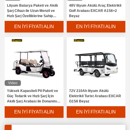
Lityum Batarya Paketi ve Akıllı
48V lityum Akülü Araç Elektrikli
Golf Sahası için EXCAR CE Belgeli Onaylı Golf Sepeti Beyaz Koltuk
Şarj Cihazı ile Uzun Menzil ve
Golf Arabası EXCAR A1S6+2
Hızlı Şarj Özelliklerine Sahip
Beyaz
Caddy Plate ile Excar Mini 2 Kişi İkinci El Golf Otomobil 48V Trojan Pil
Elektrikli Golf Arabaları
EN İYI FIYATI ALIN
EN İYI FIYATI ALIN
4 Yolcu İçin Arka Koltuklu 350A Denetleyici Elektrikli Kaldırılmış Golf Arabaları
Trojan Pil Curtis Controller ile 8 Yolcu Elektrikli Gezi Araba
Dikkatli Işık Seyir Aracı için 4 Kişilik Elektrikli Golf Sepeti
Beyaz Renkli 6 Kişi Elektrikli Devriye Arabası Vuruntu - Dik Dik İkaz
6 Kişi Elektrikli Golf Buggy Brown Renkli Ayrı Motorlu Golf Arabaları
48 Gerilim Kulübü Otomobil 6 Yolcu ADC Yaylı Hidrolik Amortisörler
Video
Yeşil 6 Yolcu Elektrik Golf Buggy 48V 275A Denetleyici Elektrikli Golf Araba
Yüksek Kapasiteli Pil Paketi ve
72V 210Ah lityum Akülü
Güç Tedarik ve Hızlı Şarj İçin
Elektrikli Turist Arabası EXCAR
E-KEY Ayarlanabilir Değişken Hızlı Sistemli Suya Dayanıklı Elektrikli Golf Buggy
Akıllı Şarj Arabası ile Donanmış
G1S8 Beyaz
Elektrikli Golf Arabaları
Kahverengi 6 Koltuk Elektrikli Buggy Araba Alüminyum Jant 48V 3.7KW 630KG
EN İYI FIYATI ALIN
EN İYI FIYATI ALIN
Alüminyum 6 Yolcu Golf Sepeti Wirh Beyaz Veya Özel Gövde Rengi
Graziano Dingili ile 6 Kişilik Elektrikli Golf Buggy Beyaz Golf Arabası Araba