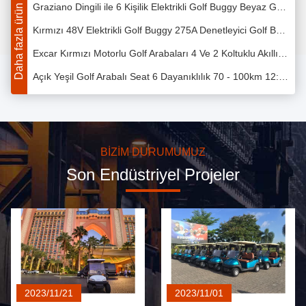
Daha fazla ürün
Kırmızı 48V Elektrikli Golf Buggy 275A Denetleyici Golf Buggy With Seat 1 Yıl Garanti
Excar Kırmızı Motorlu Golf Arabaları 4 Ve 2 Koltuklu Akıllı Onbaord Şarj Cihazı
Açık Yeşil Golf Arabalı Seat 6 Dayanıklılık 70 - 100km 12: 1 Dingil
Sky Blue Elektrikli Golf Buggy 6 Kişi Alüminyum 3.7KW ADC Ayrı Motorlu
Kahverengi Kırmızı 6 Kişilik Elektrikli Golf Buggy ADC 48V Pil Powered
6 Kişi Kullanılmış Elektrikli Golf Arabaları Alüminyum Kullanılmış Kulüp Araba Elektrik Golf Cart
BIZIM DURUMUMUZ
EXCAR Club Car Elektrik Golfu Buggy cart Kırmızı Kırmızı 4 Ve 2 Yolcu İçin
Son Endüstriyel Projeler
Golf Sahası için EXCAR CE Belgeli Onaylı Golf Sepeti Beyaz Koltuk
Caddy Plate ile Excar Mini 2 Kişi İkinci El Golf Otomobil 48V Trojan Pil
4 Yolcu İçin Arka Koltuklu 350A Denetleyici Elektrikli Kaldırılmış Golf Arabaları
Trojan Pil Curtis Controller ile 8 Yolcu Elektrikli Gezi Araba
2023/11/21
2023/11/01