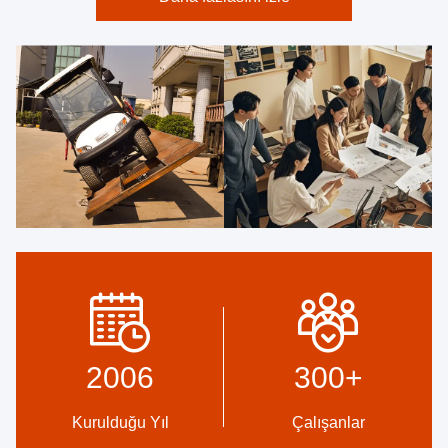
2006
300
+
Kurulduğu Yıl
Çalışanlar