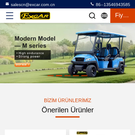
salescn@excar.com.cn
86--13546943585
Fiyat Teklifi
BIZIM ÜRÜNLERIMIZ
Önerilen Ürünler