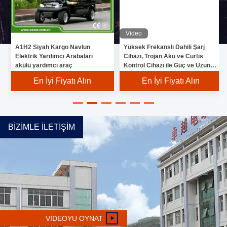
Video
A1H2 Siyah Kargo Navlun
Yüksek Frekanslı Dahili Şarj
Elektrik Yardımcı Arabaları
Cihazı, Trojan Akü ve Curtis
akülü yardımcı araç
Kontrol Cihazı ile Güç ve Uzun
Menzil Sağlayan 4 Kişilik
En İyi Fiyatı Alın
En İyi Fiyatı Alın
Elektrikli Golf Arabaları
BIZIMLE İLETIŞIM
VIDEOYU OYNAT