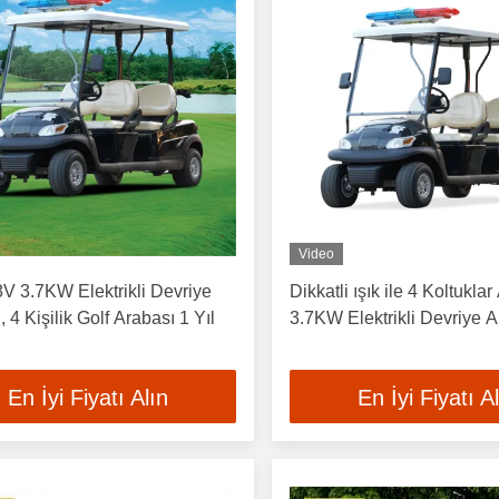
Video
 3.7KW Elektrikli Devriye
Dikkatli ışık ile 4 Koltukl
 4 Kişilik Golf Arabası 1 Yıl
3.7KW Elektrikli Devriye A
En İyi Fiyatı Alın
En İyi Fiyatı A