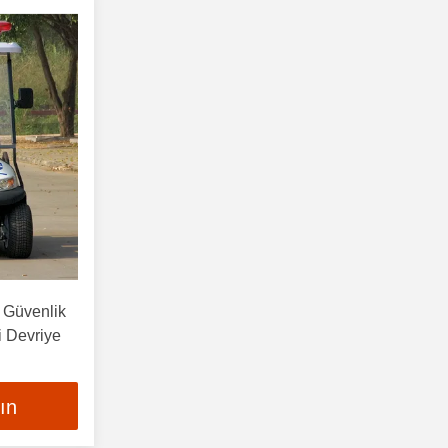
i Güvenlik
li Devriye
lın