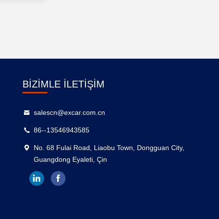
BIZIMLE İLETIŞIM
salescn@excar.com.cn
86--13546943585
No. 68 Fulai Road, Liaobu Town, Dongguan City,
Guangdong Eyaleti, Çin