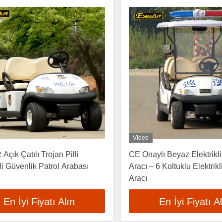
Video
çık Çatılı Trojan Pilli
CE Onaylı Beyaz Elektrikl
kli Güvenlik Patrol Arabası
Aracı – 6 Koltuklu Elektrik
Aracı
En İyi Fiyatı Alın
En İyi Fiyatı A