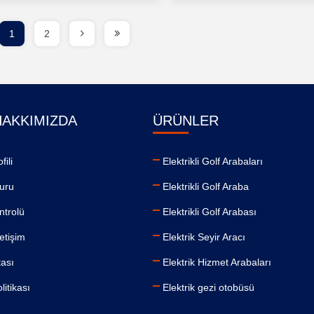
1
2
HAKKIMIZDA
ÜRÜNLER
fili
Elektrikli Golf Arabaları
turu
Elektrikli Golf Araba
ntrolü
Elektrikli Golf Arabası
letişim
Elektrik Seyir Aracı
tası
Elektrik Hizmet Arabaları
olitikası
Elektrik gezi otobüsü