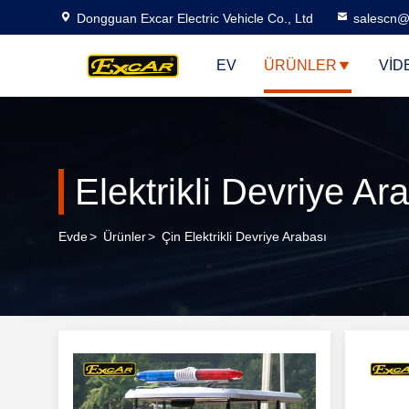
Dongguan Excar Electric Vehicle Co., Ltd
salescn@
EV
ÜRÜNLER
VID
Elektrikli Devriye Ar
Evde
>
Ürünler
>
Çin Elektrikli Devriye Arabası