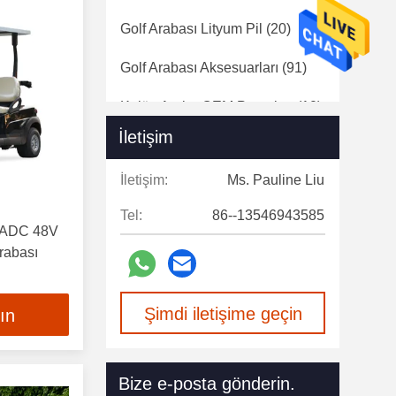
Golf Arabası Lityum Pil
(20)
Golf Arabası Aksesuarları
(91)
Kulüp Araba OEM Parçaları
(10)
İletişim
Kullanılmış Elektrikli Golf
Arabaları
(17)
İletişim:
Ms. Pauline Liu
Tel:
86--13546943585
ar ADC 48V
rabası
Şimdi iletişime geçin
lın
Bize e-posta gönderin.