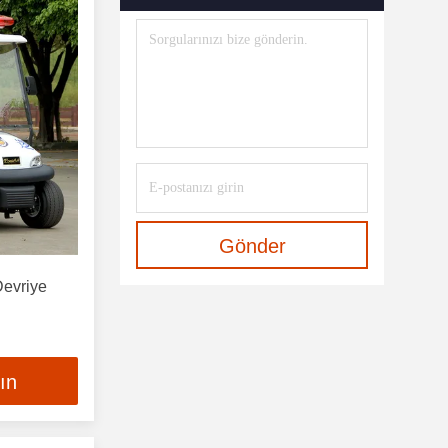
Gönder
Devriye
lın