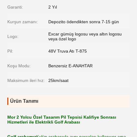
Garanti:
2 Yıl
Kurşun zamanı:
Depozito ödendikten sonra 7-15 gün
Excar gümüş logosu veya altın logosu
Logo:
veya özel logo
Pil:
48V Truva Atı T-875
Koşu Modu:
Benzersiz E-ANAHTAR
Maksimum ileri hız:
25km/saat
Ürün Tanımı
Mor 2 Yolcu Özel Tasarım Pil Tepsisi Kalifiye Sonrası
Hizmetleri ile Elektrikli Golf Arabası
Golf arabamız
Kulüp arabasıyla aynı parçaları kullanıyor ama