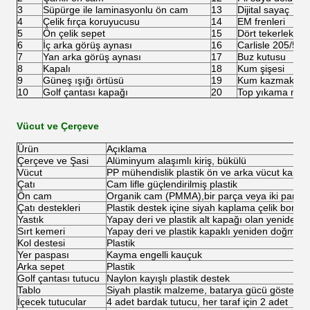
3
Süpürge ile laminasyonlu ön cam
13
Dijital sayaç
4
Çelik fırça koruyucusu
14
EM frenleri
5
Ön çelik sepet
15
Dört tekerlekli di
6
İç arka görüş aynası
16
Carlisle 205/50-10
7
Yan arka görüş aynası
17
Buz kutusu
8
Kapalı
18
Kum şişesi
9
Güneş ışığı örtüsü
19
Kum kazmak
10
Golf çantası kapağı
20
Top yıkama maki
Vücut ve Çerçeve
Ürün
Açıklama
Çerçeve ve Şasi
Alüminyum alaşımlı kiriş, bükülü
Vücut
PP mühendislik plastik ön ve arka vücut kapağı
Çatı
Cam lifle güçlendirilmiş plastik
Ön cam
Organik cam (PMMA),bir parça veya iki parça
Çatı destekleri
Plastik destek içine siyah kaplama çelik borunu
Yastık
Yapay deri ve plastik alt kapağı olan yeniden
Sırt kemeri
Yapay deri ve plastik kapaklı yeniden doğmuş
Kol destesi
Plastik
Yer paspası
Kayma engelli kauçuk
Arka sepet
Plastik
Golf çantası tutucu
Naylon kayışlı plastik destek
Tablo
Siyah plastik malzeme, batarya gücü gösterges
İçecek tutucular
4 adet bardak tutucu, her taraf için 2 adet