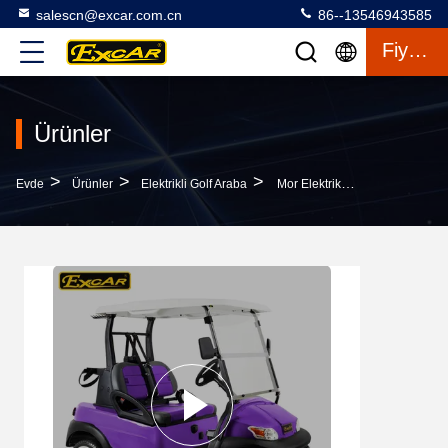
salescn@excar.com.cn
86--13546943585
Fiyat Teklifi
Ürünler
>
>
>
Evde
Ürünler
Elektrikli Golf Araba
Mor Elektrikli Golf Araba 2 Yolcu Elektrikli Golf Arabaları Trojan Pil