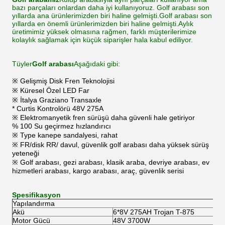
bazı parçaları onlardan daha iyi kullanıyoruz. Golf arabası son
yıllarda ana ürünlerimizden biri haline gelmişti.Golf arabası son
yıllarda en önemli ürünlerimizden biri haline gelmişti.Aylık
üretimimiz yüksek olmasına rağmen, farklı müşterilerimize
kolaylık sağlamak için küçük siparişler hala kabul ediliyor.
Tüyler
Golf arabası
Aşağıdaki gibi:
※ Gelişmiş Disk Fren Teknolojisi
※ Küresel Özel LED Far
※ İtalya Graziano Transaxle
* Curtis Kontrolörü 48V 275A
※ Elektromanyetik fren sürüşü daha güvenli hale getiriyor
% 100 Su geçirmez hızlandırıcı
※ Type kanepe sandalyesi, rahat
※ FR/disk RR/ davul, güvenlik golf arabası daha yüksek sürüş
yeteneği
※ Golf arabası, gezi arabası, klasik araba, devriye arabası, ev
hizmetleri arabası, kargo arabası, araç, güvenlik serisi
Spesifikasyon
Yapılandırma
Akü
6*8V 275AH Trojan T-875
Motor Gücü
48V 3700W