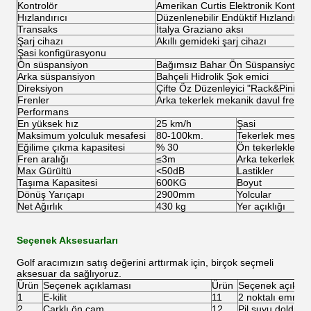
Kontrolör
Amerikan Curtis Elektronik Kontrol
Hızlandırıcı
Düzenlenebilir Endüktif Hızlandırıc
Transaks
İtalya Graziano aksı
Şarj cihazı
Akıllı gemideki şarj cihazı
Şasi konfigürasyonu
Ön süspansiyon
Bağımsız Bahar Ön Süspansiyonu
Arka süspansiyon
Bahçeli Hidrolik Şok emici
Direksiyon
Çifte Öz Düzenleyici "Rack&Pinion"
Frenler
Arka tekerlek mekanik davul fren v
Performans
En yüksek hız
25 km/h
Şasi
Maksimum yolculuk mesafesi
80-100km.
Tekerlek mesafe
Eğilime çıkma kapasitesi
% 30
Ön tekerlekler
Fren aralığı
≤3m
Arka tekerlekler
Max Gürültü
<50dB
Lastikler
Taşıma Kapasitesi
600KG
Boyut
Dönüş Yarıçapı
2900mm
Yolcular
Net Ağırlık
430 kg
Yer açıklığı
Seçenek Aksesuarları
Golf aracımızın satış değerini arttırmak için, birçok seçmeli
aksesuar da sağlıyoruz.
Ürün
Seçenek açıklaması
Ürün
Seçenek açıkla
1
E-kilit
11
2 noktalı emniye
2
Çarklı ön cam
12
Pil suyu doldurm