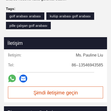
Tags:
golf arabası arabası
kulüp arabası golf arabası
pille çalışan golf arabası
İletişim
İletişim:
Ms. Pauline Liu
Tel:
86--13546943585
Şimdi iletişime geçin