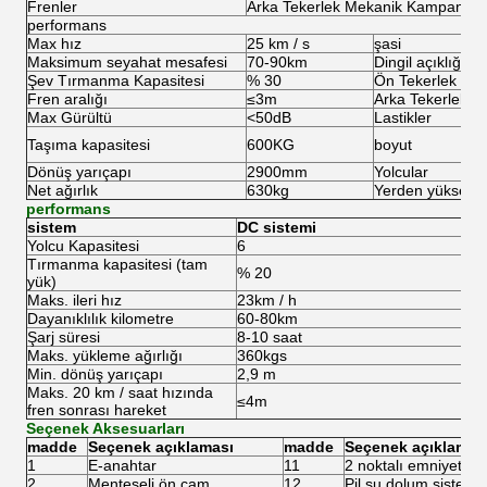
Frenler
Arka Tekerlek Mekanik Kampanalı
performans
Max hız
25 km / s
şasi
Maksimum seyahat mesafesi
70-90km
Dingil açıklığı
Şev Tırmanma Kapasitesi
% 30
Ön Tekerlek Sırt
Fren aralığı
≤3m
Arka Tekerlek Sır
Max Gürültü
<50dB
Lastikler
Taşıma kapasitesi
600KG
boyut
Dönüş yarıçapı
2900mm
Yolcular
Net ağırlık
630kg
Yerden yüksekli
performans
sistem
DC sistemi
Yolcu Kapasitesi
6
Tırmanma kapasitesi (tam
% 20
yük)
Maks.
ileri hız
23km / h
Dayanıklılık kilometre
60-80km
Şarj süresi
8-10 saat
Maks.
yükleme ağırlığı
360kgs
Min.
dönüş yarıçapı
2,9 m
Maks.
20 km / saat hızında
≤4m
fren sonrası hareket
Seçenek Aksesuarları
madde
Seçenek açıklaması
madde
Seçenek açıklamas
1
E-anahtar
11
2 noktalı emniyet ke
2
Menteşeli ön cam
12
Pil su dolum sistemi