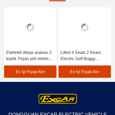
Elektrikli itfaiye arabası 2
Lifted 4 Seats 2 Rears
kişilik Trojan pilli elektrikli
Electric Golf Buggy
golf arabaları ile CE onaylı
Lithium Battery
Accessories
En İyi Fiyatı Alın
En İyi Fiyatı Alın
Customizable
DONGGUAN EXCAR ELECTRIC VEHICLE