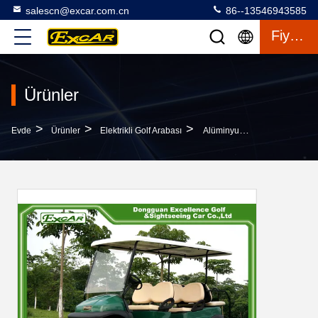
salescn@excar.com.cn
86--13546943585
Fiyat Teklifi
Ürünler
>
>
>
Evde
Ürünler
Elektrikli Golf Arabası
Alüminyum Şasi 6 Yolcu Golf Arabası Elektrik Kulübü Araba Golf Arabası