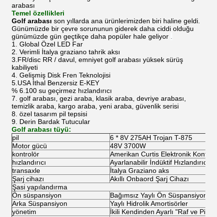
arabası
Temel özellikleri
Golf arabası
son yıllarda ana ürünlerimizden biri haline geldi.
Günümüzde bir çevre sorununun giderek daha ciddi olduğu
günümüzde gün geçtikçe daha popüler hale geliyor
.
1. Global Özel LED Far
2. Verimli İtalya graziano tahrik aksı
3.FR/disc RR / davul, emniyet golf arabası yüksek sürüş
kabiliyeti
4. Gelişmiş Disk Fren Teknolojisi
5.USA İthal Benzersiz E-KEY
% 6.100 su geçirmez hızlandırıcı
7. golf arabası, gezi araba, klasik araba, devriye arabası,
temizlik araba, kargo araba, yeni araba, güvenlik serisi
8. özel tasarım pil tepsisi
9. Derin Bardak Tutucular
Golf arabası tüyü:
pil
6 * 8V 275AH Trojan T-875
Motor gücü
48V 3700W
kontrolör
Amerikan Curtis Elektronik Kontrol
hızlandırıcı
Ayarlanabilir İndüktif Hızlandırıcı 
transaxle
İtalya Graziano aks
Şarj cihazı
Akıllı Onbaord Şarj Cihazı
Şasi yapılandırma
Ön süspansiyon
Bağımsız Yaylı Ön Süspansiyon
Arka Süspansiyon
Yaylı Hidrolik Amortisörler
yönetim
İkili Kendinden Ayarlı "Raf ve Pinyo