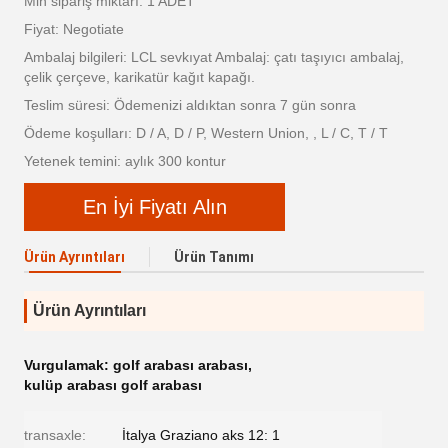
Min sipariş miktarı: 1 ADET
Fiyat: Negotiate
Ambalaj bilgileri: LCL sevkıyat Ambalaj: çatı taşıyıcı ambalaj,
çelik çerçeve, karikatür kağıt kapağı.
Teslim süresi: Ödemenizi aldıktan sonra 7 gün sonra
Ödeme koşulları: D / A, D / P, Western Union, , L / C, T / T
Yetenek temini: aylık 300 kontur
En İyi Fiyatı Alın
Ürün Ayrıntıları
Ürün Tanımı
Ürün Ayrıntıları
Vurgulamak:
golf arabası arabası
,
kulüp arabası golf arabası
transaxle:
İtalya Graziano aks 12: 1