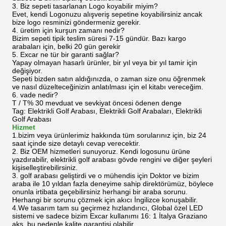
3. Biz sepeti tasarlanan Logo koyabilir miyim?
Evet, kendi Logonuzu alışveriş sepetine koyabilirsiniz ancak
bize logo resminizi göndermeniz gerekir.
4. üretim için kurşun zamanı nedir?
Bizim sepeti tipik teslim süresi 7-15 gündür. Bazı kargo
arabaları için, belki 20 gün gerekir
5. Excar ne tür bir garanti sağlar?
Yapay olmayan hasarlı ürünler, bir yıl veya bir yıl tamir için
değişiyor.
Sepeti bizden satın aldığınızda, o zaman size onu öğrenmek
ve nasıl düzelteceğinizin anlatılması için el kitabı vereceğim.
6. vade nedir?
T / T% 30 mevduat ve sevkiyat öncesi ödenen denge
Tag: Elektrikli Golf Arabası, Elektrikli Golf Arabaları, Elektrikli
Golf Arabası
Hizmet
1.bizim veya ürünlerimiz hakkında tüm sorularınız için, biz 24
saat içinde size detaylı cevap verecektir.
2. Biz OEM hizmetleri sunuyoruz. Kendi logosunu ürüne
yazdırabilir, elektrikli golf arabası gövde rengini ve diğer şeyleri
kişiselleştirebilirsiniz.
3. golf arabası geliştirdi ve o mühendis için Doktor ve bizim
araba ile 10 yıldan fazla deneyime sahip direktörümüz, böylece
onunla irtibata geçebilirsiniz herhangi bir araba sorunu.
Herhangi bir sorunu çözmek için akıcı İngilizce konuşabilir.
4.We tasarım tam su geçirmez hızlandırıcı, Global özel LED
sistemi ve sadece bizim Excar kullanımı 16: 1 İtalya Graziano
aks, bu nedenle kalite garantisi olabilir.