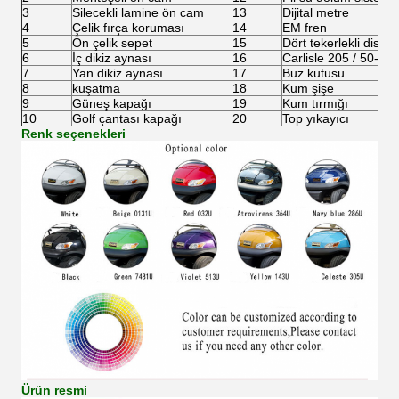
3
Silecekli lamine ön cam
13
Dijital metre
4
Çelik fırça koruması
14
EM fren
5
Ön çelik sepet
15
Dört tekerlekli disk f
6
İç dikiz aynası
16
Carlisle 205 / 50-10 l
7
Yan dikiz aynası
17
Buz kutusu
8
kuşatma
18
Kum şişe
9
Güneş kapağı
19
Kum tırmığı
10
Golf çantası kapağı
20
Top yıkayıcı
Renk seçenekleri
Ürün resmi