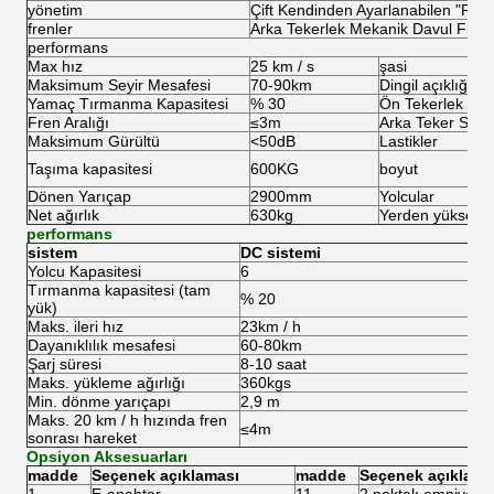
yönetim
Çift Kendinden Ayarlanabilen "Raf 
frenler
Arka Tekerlek Mekanik Davul Fren
performans
Max hız
25 km / s
şasi
Maksimum Seyir Mesafesi
70-90km
Dingil açıklığı
Yamaç Tırmanma Kapasitesi
% 30
Ön Tekerlek Ba
Fren Aralığı
≤3m
Arka Teker Sırtı
Maksimum Gürültü
<50dB
Lastikler
Taşıma kapasitesi
600KG
boyut
Dönen Yarıçap
2900mm
Yolcular
Net ağırlık
630kg
Yerden yüksekli
performans
sistem
DC sistemi
Yolcu Kapasitesi
6
Tırmanma kapasitesi (tam
% 20
yük)
Maks.
ileri hız
23km / h
Dayanıklılık mesafesi
60-80km
Şarj süresi
8-10 saat
Maks.
yükleme ağırlığı
360kgs
Min.
dönme yarıçapı
2,9 m
Maks.
20 km / h hızında fren
≤4m
sonrası hareket
Opsiyon Aksesuarları
madde
Seçenek açıklaması
madde
Seçenek açıklama