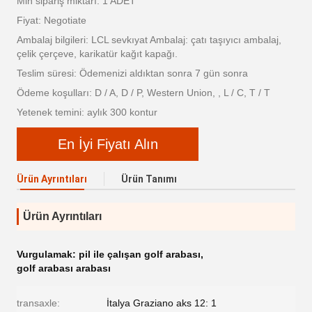
Min sipariş miktarı: 1 ADET
Fiyat: Negotiate
Ambalaj bilgileri: LCL sevkıyat Ambalaj: çatı taşıyıcı ambalaj,
çelik çerçeve, karikatür kağıt kapağı.
Teslim süresi: Ödemenizi aldıktan sonra 7 gün sonra
Ödeme koşulları: D / A, D / P, Western Union, , L / C, T / T
Yetenek temini: aylık 300 kontur
En İyi Fiyatı Alın
Ürün Ayrıntıları
Ürün Tanımı
Ürün Ayrıntıları
Vurgulamak:
pil ile çalışan golf arabası
,
golf arabası arabası
transaxle:
İtalya Graziano aks 12: 1