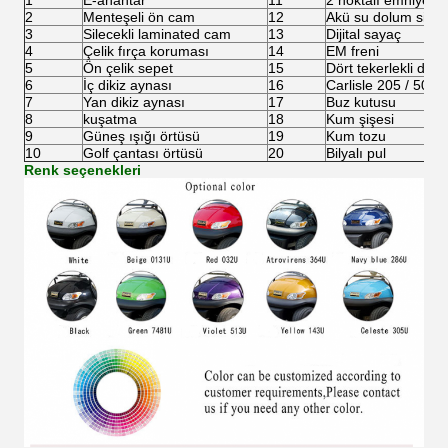
1
E-anahtar
11
2 noktalı emniyet 
2
Menteşeli ön cam
12
Akü su dolum siste
3
Silecekli laminated cam
13
Dijital sayaç
4
Çelik fırça koruması
14
EM freni
5
Ön çelik sepet
15
Dört tekerlekli disk 
6
İç dikiz aynası
16
Carlisle 205 / 50-10
7
Yan dikiz aynası
17
Buz kutusu
8
kuşatma
18
Kum şişesi
9
Güneş ışığı örtüsü
19
Kum tozu
10
Golf çantası örtüsü
20
Bilyalı pul
Renk seçenekleri