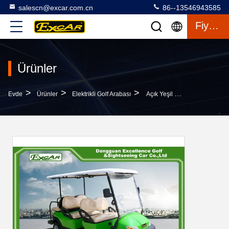
salescn@excar.com.cn
86--13546943585
Fiyat Teklifi
Ürünler
>
>
>
Evde
Ürünler
Elektrikli Golf Arabası
Açık Yeşil Golf Arabalı Seat 6 Dayanıklılık 70 - 100km 12: 1 Dingil