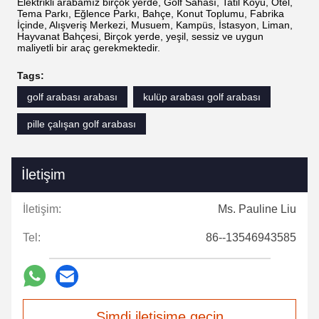
Elektrikli arabamız birçok yerde, Golf Sahası, Tatil Köyü, Otel,
Tema Parkı, Eğlence Parkı, Bahçe, Konut Toplumu, Fabrika
İçinde, Alışveriş Merkezi, Musuem, Kampüs, İstasyon, Liman,
Hayvanat Bahçesi, Birçok yerde, yeşil, sessiz ve uygun
maliyetli bir araç gerekmektedir.
Tags:
golf arabası arabası
kulüp arabası golf arabası
pille çalışan golf arabası
İletişim
İletişim:
Ms. Pauline Liu
Tel:
86--13546943585
Şimdi iletişime geçin