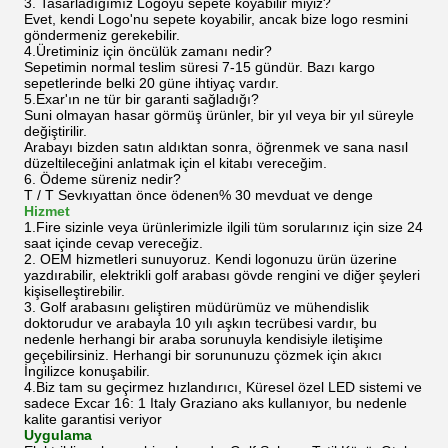
3. Tasarladığımız Logoyu sepete koyabilir miyiz?
Evet, kendi Logo'nu sepete koyabilir, ancak bize logo resmini
göndermeniz gerekebilir.
4.Üretiminiz için öncülük zamanı nedir?
Sepetimin normal teslim süresi 7-15 gündür. Bazı kargo
sepetlerinde belki 20 güne ihtiyaç vardır.
5.Exar'ın ne tür bir garanti sağladığı?
Suni olmayan hasar görmüş ürünler, bir yıl veya bir yıl süreyle
değiştirilir.
Arabayı bizden satın aldıktan sonra, öğrenmek ve sana nasıl
düzeltileceğini anlatmak için el kitabı vereceğim.
6. Ödeme süreniz nedir?
T / T Sevkıyattan önce ödenen% 30 mevduat ve denge
Hizmet
1.Fire sizinle veya ürünlerimizle ilgili tüm sorularınız için size 24
saat içinde cevap vereceğiz.
2. OEM hizmetleri sunuyoruz. Kendi logonuzu ürün üzerine
yazdırabilir, elektrikli golf arabası gövde rengini ve diğer şeyleri
kişiselleştirebilir.
3. Golf arabasını geliştiren müdürümüz ve mühendislik
doktorudur ve arabayla 10 yılı aşkın tecrübesi vardır, bu
nedenle herhangi bir araba sorunuyla kendisiyle iletişime
geçebilirsiniz. Herhangi bir sorununuzu çözmek için akıcı
İngilizce konuşabilir.
4.Biz tam su geçirmez hızlandırıcı, Küresel özel LED sistemi ve
sadece Excar 16: 1 Italy Graziano aks kullanıyor, bu nedenle
kalite garantisi veriyor
Uygulama