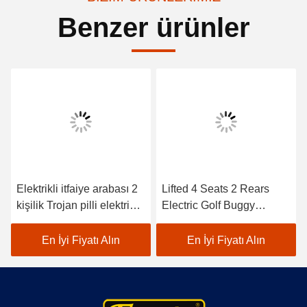
Benzer ürünler
Elektrikli itfaiye arabası 2
Lifted 4 Seats 2 Rears
kişilik Trojan pilli elektrikli
Electric Golf Buggy
golf arabaları ile CE onaylı
Lithium Battery
Accessories
En İyi Fiyatı Alın
En İyi Fiyatı Alın
Customizable