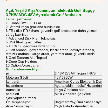
Açık Yeşil 6 Kişi Alüminyum Elektrikli Golf Buggy
3.7KW ADC 48V Ayrı olarak Golf Arabaları
Temel şartname
1. Global Özel LED Far
2. Verimli İtalya graziano sürüş aksı
3.FR / disk RR / drum, güvenlik golf arabasının daha yüksek
sürüş kabiliyeti
4.Advanced Disk Fren Teknolojisi
5.USA İthal Eşsiz E-Key.
6.100% Su geçirmez hızlandırıcı
7.Golf arabası, gezi arabası, klasik araba, devriye arabası,
temizlik arabası, kargo aracı, yardımcı araç, güvenlik serisi
8.Özel Tasarım Akü Tepsisi
9.Deep Cup Holders
10.Option Aksesuarları
Golf arabasının tüyü:
pil
6 * 8V 275AH Trojan T-875
Motorun Gücü
48V 3700W
kontrolör
Amerikan Curtis Elektronik Denetley
hızlandırıcı
Ayarlanabilir İndüktif Hızlandırıcı 
transaxle
İtalya Graziano aks
şarj aleti
Akıllı Onbaord Şarj Aleti
Şasi yapılandırması
Ön süspansiyon
Bağımsız Yay Önü Süspansiyon
Arka Süspansiyon
Yaylı Hidrolik Amortisörler