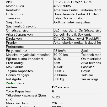
Akü
6*8V 275AH Trojan T-875
Motor Gücü
48V 3700W
Kontrolör
Amerikan Curtis Elektronik Kontrol
Hızlandırıcı
Düzenlenebilir Endüktif Hızlandırıc
Transaks
İtalya Graziano aksı
Şarj cihazı
Akıllı gemideki şarj cihazı
Şasi konfigürasyonu
Ön süspansiyon
Bağımsız Bahar Ön Süspansiyonu
Arka süspansiyon
Bahçeli Hidrolik Şok emici
Direksiyon
Çifte Öz Düzenleyici "Rack&Pinion"
Frenler
Arka tekerlek mekanik davul fren v
Performans
En yüksek hız
25 km/h
Şasi
Maksimum yolculuk mesafesi
70-90 km.
Tekerlek mesafes
Eğilime çıkma kapasitesi
% 30
Ön tekerlekler
Fren aralığı
≤3m
Arka tekerlekler
Max Gürültü
<50dB
Lastikler
Taşıma Kapasitesi
600KG
Boyut
Dönüş Yarıçapı
2900mm
Yolcular
Net Ağırlık
630 kg
Yer açıklığı
Performans
sistem
DC sistemi
Yolcu Kapasitesi
6
Yükselme kapasitesi ((tam
% 20
yük)
Maks. ileri hızı
23km/h