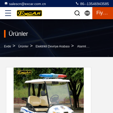
salescn@excar.com.cn
86--13546943585
Fiyat Teklifi
Ürünler
>
>
>
Evde
Ürünler
Elektrikli Devriye Arabası
Alarmlı Lambalı Elektrikli Devriye Arabası