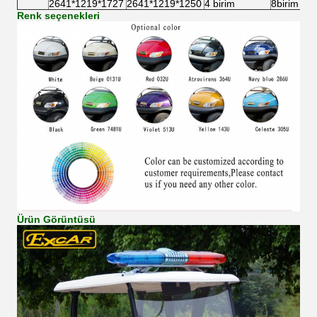
2641*1219*1727
2641*1219*1250
4 birim
8birim
Renk seçenekleri
Ürün Görüntüsü