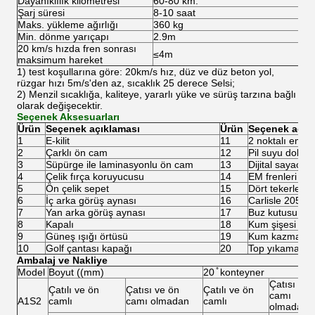
Dayanıklılık kilometresi
60-80 km.
Şarj süresi
8-10 saat
Maks. yükleme ağırlığı
360 kg
Min. dönme yarıçapı
2.9m
20 km/s hızda fren sonrası
≤4m
maksimum hareket
1) test koşullarına göre: 20km/s hız, düz ve düz beton yol,
rüzgar hızı 5m/s'den az, sıcaklık 25 derece Selsi;
2) Menzil sıcaklığa, kaliteye, yararlı yüke ve sürüş tarzına bağlı
olarak değişecektir.
Seçenek Aksesuarları
Ürün
Seçenek açıklaması
Ürün
Seçenek açık
1
E-kilit
11
2 noktalı emni
2
Çarklı ön cam
12
Pil suyu doldu
3
Süpürge ile laminasyonlu ön cam
13
Dijital sayaç
4
Çelik fırça koruyucusu
14
EM frenleri
5
Ön çelik sepet
15
Dört tekerlekli 
6
İç arka görüş aynası
16
Carlisle 205/50-
7
Yan arka görüş aynası
17
Buz kutusu
8
Kapalı
18
Kum şişesi
9
Güneş ışığı örtüsü
19
Kum kazmak
10
Golf çantası kapağı
20
Top yıkama ma
Ambalaj ve Nakliye
Model
Boyut ((mm)
20 ̊ konteyner
Çatısı ve 
Çatılı ve ön
Çatısı ve ön
Çatılı ve ön
camı
A1S2
camlı
camı olmadan
camlı
olmadan