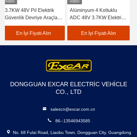
Video
Video
Alüminyum 4 Koltuklu
4 ön koltuk ve 2 arka
ADC 48V 3.7KW Elektrikli
koltuk elektrikli golf
Devriye Araba / Elektrikli
arabası 48V lityum pil ile
Gezi Teknesi
çalıştırılır
En İyi Fiyatı Alın
En İyi Fiyatı Alın
DONGGUAN EXCAR ELECTRIC VEHICLE
CO., LTD
salescn@excar.com.cn
86--13546943585
No. 68 Fulai Road, Liaobu Town, Dongguan City, Guangdong