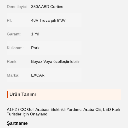
Denetleyici:
350A ABD Curties
Pil:
48V Truva pili 6*8V
Garanti:
1 Yıl
Kullanım:
Park
Renk:
Beyaz Veya özelleştirilebilir
Marka:
EXCAR
Ürün Tanımı
A1H2 / CC Golf Arabası Elektrikli Yardımcı Araba CE, LED Farlı
Turistler İçin Onaylandı
Şartname