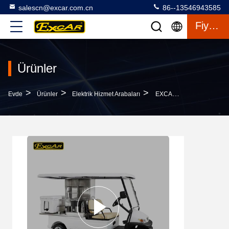
salescn@excar.com.cn
86--13546943585
Fiyat Teklifi
Ürünler
>
>
>
Evde
Ürünler
Elektrik Hizmet Arabaları
EXCAR 2 Koltuklu Elektrikli Golf Buggy Araba Gıda Yardımcı Sepeti 1 Yıl Garanti