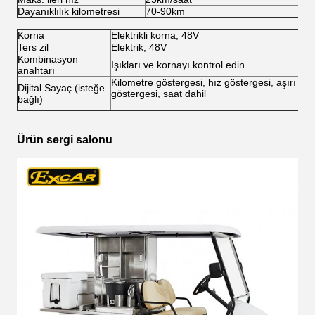
Dayanıklılık kilometresi
70-90km
80
Korna
Elektrikli korna, 48V
Ters zil
Elektrik, 48V
Kombinasyon
Işıkları ve kornayı kontrol edin
anahtarı
Kilometre göstergesi, hız göstergesi, aşırı yük
Dijital Sayaç (isteğe
göstergesi, saat dahil
bağlı)
Ürün sergi salonu