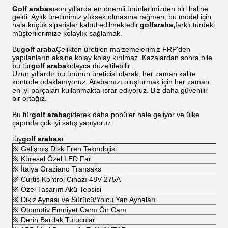
Golf arabası
son yıllarda en önemli ürünlerimizden biri haline
geldi. Aylık üretimimiz yüksek olmasına rağmen, bu model için
hala küçük siparişler kabul edilmektedir.
golf
araba,
farklı türdeki
müşterilerimize kolaylık sağlamak.
Bu
golf
araba
Çelikten üretilen malzemelerimiz FRP'den
yapılanların aksine kolay kolay kırılmaz. Kazalardan sonra bile
bu tür
golf
araba
kolayca düzeltilebilir.
Uzun yıllardır bu ürünün üreticisi olarak, her zaman kalite
kontrole odaklanıyoruz. Arabamızı oluşturmak için her zaman
en iyi parçaları kullanmakta ısrar ediyoruz. Biz daha güvenilir
bir ortağız.
Bu tür
golf
araba
giderek daha popüler hale geliyor ve ülke
çapında çok iyi satış yapıyoruz.
tüy
golf arabası
:
※ Gelişmiş Disk Fren Teknolojisi
※ Küresel Özel LED Far
※ İtalya Graziano Transaks
※ Curtis Kontrol Cihazı 48V 275A
※ Özel Tasarım Akü Tepsisi
※ Dikiz Aynası ve Sürücü/Yolcu Yan Aynaları
※ Otomotiv Emniyet Camı Ön Cam
※ Derin Bardak Tutucular