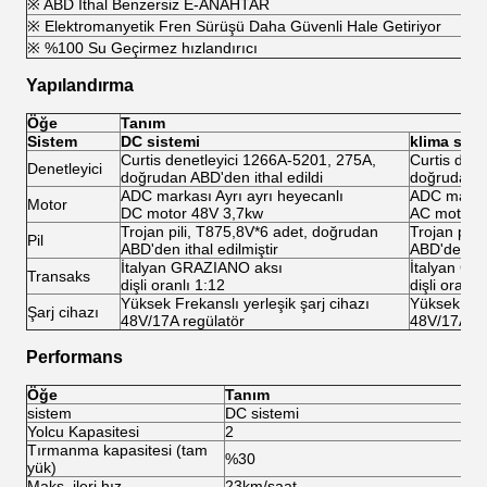
※ ABD İthal Benzersiz E-ANAHTAR
※ Elektromanyetik Fren Sürüşü Daha Güvenli Hale Getiriyor
※ %100 Su Geçirmez hızlandırıcı
Yapılandırma
Öğe
Tanım
Sistem
DC sistemi
klima sist
Curtis denetleyici 1266A-5201, 275A,
Curtis den
Denetleyici
doğrudan ABD'den ithal edildi
doğrudan AB
ADC markası Ayrı ayrı heyecanlı
ADC markas
Motor
DC motor 48V 3,7kw
AC motor 
Trojan pili, T875,8V*6 adet, doğrudan
Trojan pili
Pil
ABD'den ithal edilmiştir
ABD'den ith
İtalyan GRAZIANO aksı
İtalyan GR
Transaks
dişli oranlı 1:12
dişli oranlı
Yüksek Frekanslı yerleşik şarj cihazı
Yüksek Frek
Şarj cihazı
48V/17A regülatör
48V/17A re
Performans
Öğe
Tanım
sistem
DC sistemi
kl
Yolcu Kapasitesi
2
2
Tırmanma kapasitesi (tam
%30
%
yük)
Maks. ileri hız
23km/saat
45