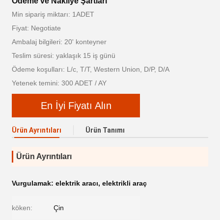
Ödeme ve Nakliye Şartları
Min sipariş miktarı: 1ADET
Fiyat: Negotiate
Ambalaj bilgileri: 20' konteyner
Teslim süresi: yaklaşık 15 iş günü
Ödeme koşulları: L/c, T/T, Western Union, D/P, D/A
Yetenek temini: 300 ADET / AY
En İyi Fiyatı Alın
Ürün Ayrıntıları
Ürün Tanımı
Ürün Ayrıntıları
Vurgulamak:
elektrik aracı
,
elektrikli araç
köken:
Çin