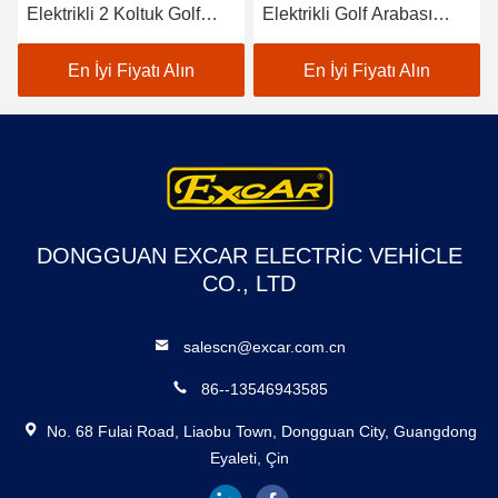
Elektrikli 2 Koltuk Golf
Elektrikli Golf Arabası
Arabaları / Elektrikli Buggy
EXCAR A1S6+2 Beyaz
Araba Golf
En İyi Fiyatı Alın
En İyi Fiyatı Alın
DONGGUAN EXCAR ELECTRIC VEHICLE
CO., LTD
salescn@excar.com.cn
86--13546943585
No. 68 Fulai Road, Liaobu Town, Dongguan City, Guangdong
Eyaleti, Çin