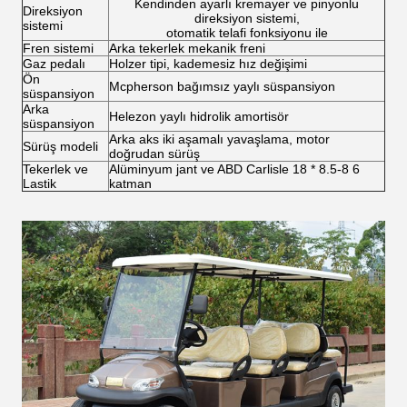
Kendinden ayarlı kremayer ve pinyonlu
Direksiyon
direksiyon sistemi,
sistemi
otomatik telafi fonksiyonu ile
Fren sistemi
Arka tekerlek mekanik freni
Gaz pedalı
Holzer tipi, kademesiz hız değişimi
Ön
Mcpherson bağımsız yaylı süspansiyon
süspansiyon
Arka
Helezon yaylı hidrolik amortisör
süspansiyon
Arka aks iki aşamalı yavaşlama, motor
Sürüş modeli
doğrudan sürüş
Tekerlek ve
Alüminyum jant ve ABD Carlisle 18 * 8.5-8 6
Lastik
katman