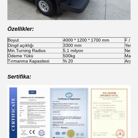
Özellikler:
Boyut
4000 * 1200 * 1700 mm
F / R 
Dingil açıklığı
3300 mm
Yerden
Min.Turning Radius
5,1 milyon
Net ağı
Ödeme Yükü
500kg
Maksim
Tırmanma Kapasitesi
% 20
Aralık
Sertifika: