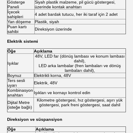
Gösterge
Siyah plastik malzeme, pil gücü göstergesi,
Paneli
üzerinde kontak anahtarı
İçecek
4 adet bardak tutucu, her iki taraf için 2 adet
sahipleri
Yan döşeme
Plastik, siyah
Puan kartı
Direksiyon üzerinde
sahibi
Elektrik sistemi
Öğe
Açıklama
48V, LED far (dönüş lambası ve konum lambası
dahil),
Işıklar
LED arka lambalar (fren lambaları ve dönüş
lambaları dahil),
Boynuz
Elektrikli korna, 48V
Ters sesli
Elektrik, 48V
uyarı
Kombinasyon
Işıkları ve kornayı kontrol edin
anahtarı
Kilometre göstergesi, hız göstergesi, aşırı yük
Dijital Metre
göstergesi, park freni göstergesi, saat dahil
(isteğe bağlı)
Direksiyon ve süspansiyon
Öğe
Açıklama