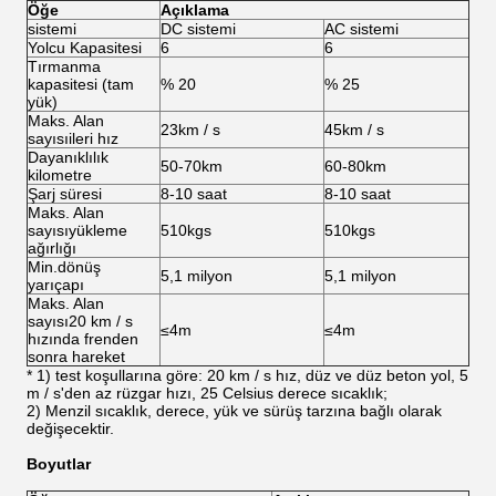
Öğe
Açıklama
sistemi
DC sistemi
AC sistemi
Yolcu Kapasitesi
6
6
Tırmanma
kapasitesi (tam
% 20
% 25
yük)
Maks. Alan
23km / s
45km / s
sayısıileri hız
Dayanıklılık
50-70km
60-80km
kilometre
Şarj süresi
8-10 saat
8-10 saat
Maks. Alan
sayısıyükleme
510kgs
510kgs
ağırlığı
Min.dönüş
5,1 milyon
5,1 milyon
yarıçapı
Maks. Alan
sayısı20 km / s
≤4m
≤4m
hızında frenden
sonra hareket
* 1) test koşullarına göre: 20 km / s hız, düz ve düz beton yol, 5
m / s'den az rüzgar hızı, 25 Celsius derece sıcaklık;
2) Menzil sıcaklık, derece, yük ve sürüş tarzına bağlı olarak
değişecektir.
Boyutlar