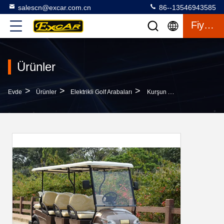
salescn@excar.com.cn
86--13546943585
Fiyat Teklifi
Ürünler
>
>
>
Evde
Ürünler
Elektrikli Golf Arabaları
Kurşun Asit Akü Veya Lityum Pil 48V Ile 6 Kişilik Elektrikli Golf Buggy Araba