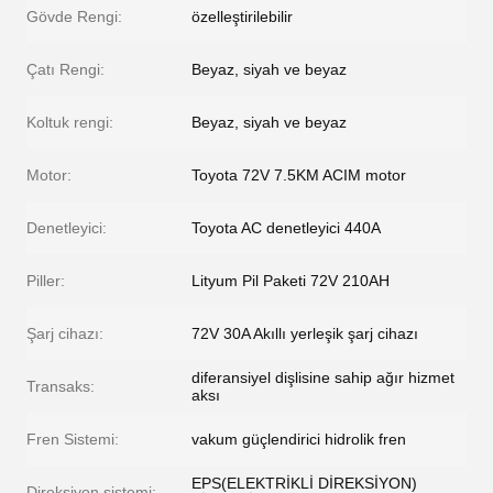
Gövde Rengi:
özelleştirilebilir
Çatı Rengi:
Beyaz, siyah ve beyaz
Koltuk rengi:
Beyaz, siyah ve beyaz
Motor:
Toyota 72V 7.5KM ACIM motor
Denetleyici:
Toyota AC denetleyici 440A
Piller:
Lityum Pil Paketi 72V 210AH
Şarj cihazı:
72V 30A Akıllı yerleşik şarj cihazı
diferansiyel dişlisine sahip ağır hizmet
Transaks:
aksı
Fren Sistemi:
vakum güçlendirici hidrolik fren
EPS(ELEKTRİKLİ DİREKSİYON)
Direksiyon sistemi: