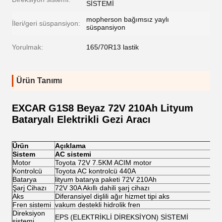
SİSTEMİ
mopherson bağımsız yaylı
İleri/geri süspansiyon:
süspansiyon
Yorulmak:
165/70R13 lastik
Ürün Tanımı
EXCAR G1S8 Beyaz 72V 210Ah Lityum
Bataryalı Elektrikli Gezi Aracı
Ürün
Açıklama
Sistem
AC sistemi
Motor
Toyota 72V 7.5KM ACIM motor
Kontrolcü
Toyota AC kontrolcü 440A
Batarya
lityum batarya paketi 72V 210Ah
Şarj Cihazı
72V 30A Akıllı dahili şarj cihazı
Aks
Diferansiyel dişlili ağır hizmet tipi aks
Fren sistemi
vakum destekli hidrolik fren
Direksiyon
EPS (ELEKTRİKLİ DİREKSİYON) SİSTEMİ
sistemi