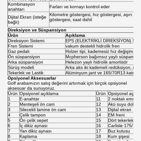
Kombinasyon
Farları ve kornayı kontrol eder
anahtarı
Kilometre göstergesi, hız göstergesi, aşırı yük
Dijital Ekran (isteğe
göstergesi, saat dahil
bağlı)
Direksiyon ve Süspansiyon
Ürün
Açıklama
Direksiyon Sistemi
EPS (ELEKTRİKLİ DİREKSİYON) SİS
Fren Sistemi
vakum destekli hidrolik fren
Gaz pedalı
Holzer tipi, kademesiz hız değişimi
Ön süspansiyon
Mcpherson bağımsız yaylı süspansiy
Arka süspansiyon
Helezon yaylı hidrolik amortisör
Sürüş modeli
Arka aks iki kademeli redüksiyon, mot
Tekerlek ve Lastik
Alüminyum jant ve 165/70R13 katma
Opsiyonel Aksesuarlar
Golf arabamızın satış değerini artırmak için birçok opsiyonel
aksesuar da sunuyoruz.
Ürün
Opsiyonel açıklama
Ürün
Opsiyonel açıkl
1
E-anahtar
11
2 noktalı emniye
2
Menteşeli ön cam
12
Akü suyu doldur
3
Silecekli lamine ön cam
13
Dijital ekran
4
Çelik tampon
14
EM freni
5
Ön çelik sepet
15
Dört tekerlekli di
6
İç dikiz aynası
16
Carlisle 175/70R1
7
Yan dikiz aynası
17
Buz kutusu
8
Kaplama
18
Kum şişesi