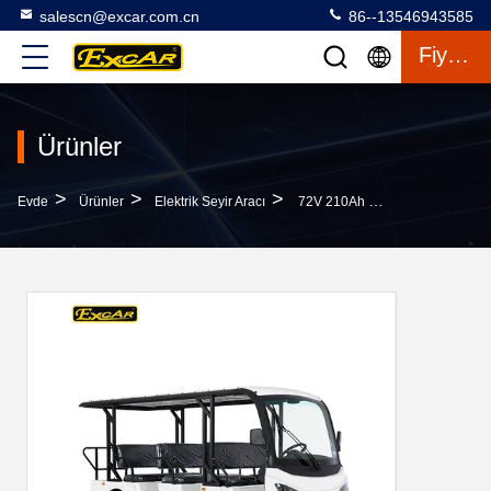
salescn@excar.com.cn
86--13546943585
Fiyat Teklifi
Ürünler
>
>
>
Evde
Ürünler
Elektrik Seyir Aracı
72V 210Ah Lityum Akülü Elektrikli Turist Arabası EXCAR G1S8 Beyaz