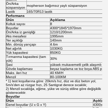
Ön/Arka
mopherson bağımsız yaylı süspansiyon
süspansiyon
Lastik
165/70R13 lastik
Performans
Ürün
Açıklama
Koltuk sayısı
8
Boyutlar
4300*1845*1970mm
Ön/Arka iz genişliği
1210/1200mm
Aks mesafesi
1995mm
Yer açıklığı
140mm
Min. dönüş yarıçapı
4.6m
Net ağırlık
1030KG
Yük kapasitesi
850KG
Tırmanma kapasitesi (tam
30%
yük)
Şasi
yüksek mukavemetli çelik alaşımlı şas
Gövde kaplaması
beyaz kaplama ve toz boya ABS plast
Maks. ileri hız
40 KM/H
Menzil
80-100KM
* 1) test koşullarına göre: 20km/s hız, düz ve düz beton yol,
5m/s'den az rüzgar hızı, 25 Santigrat derece sıcaklık;
2) Menzil sıcaklığa, eğime, yüke ve sürüş stiline göre değişiklik
gösterecektir.
Boyutlar
Ürün
Açıklama
Genel boyutlar (U x G x Y)
4300x18