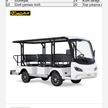
9
Güneşlik
19
Kum tarağı
10
Golf çantası kılıfı
20
Top yıkama maki