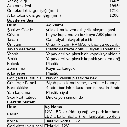
Yer açıklığı
140mm
Aks mesafesi
1995mm
Ön tekerlek iz genişliği (mm)
1210mm
Arka tekerlek iz genişliği (mm)
1200mm
Gövde ve Şasi
Ürün
Açıklama
Şasi ve Gövde
yüksek mukavemetli çelik alaşımlı şasi
Gövde
beyaz kaplama ve toz boya ABS plastik
Tavan
Cam elyaf takviyeli plastik
Ön cam
Organik cam (PMMA), tek parça veya iki par
Tavan destekleri
Plastik destekte gömülü siyah kaplamalı çeli
Yastık
Yapay deri ve plastik alt kapaklı yeniden do
Sırtlık
Yapay deri ve plastik kapaklı yeniden doğmu
Kolçak
Plastik
Zemin matı
Kaymaz kauçuk
Arka sepet
Plastik
Golf çantası tutucu
Naylon kayışlı plastik destek
Gösterge Paneli
Siyah plastik malzeme, üzerinde batarya güc
Bardaklıklar
4 adet bardak tutucu, her iki tarafta 2 adet
Yan kaplama
Plastik, siyah
Skor kartı tutucu
Direksiyon simidinde
Elektrik Sistemi
Ürün
Açıklama
12V, LED far (dönüş ışığı ve park lambası dahi
Farlar
LED arka lambalar (fren lambaları ve dönüş ışı
Korna
Elektrikli korna, 12V
Geri vites uyarı sesi
Elektrikli, 12V