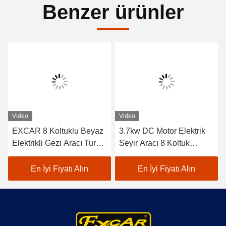
Benzer ürünler
Video
Video
EXCAR 8 Koltuklu Beyaz
3.7kw DC Motor Elektrik
Elektrikli Gezi Aracı Tur
Seyir Aracı 8 Koltuk
Otobüsü, Dahili 17AH Şarj
Beyaz Elektrikli Servis
Cihazı ile, Şehir ve Tatil
Otobüs
En İyi Fiyatı Alın
En İyi Fiyatı Alın
Köyü Alanları İçin
Uygundur