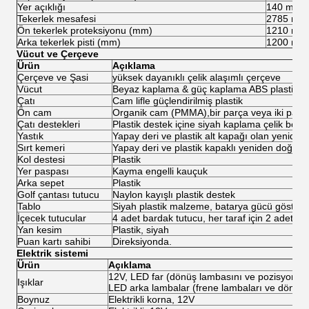
Yer açıklığı
140 mm
Tekerlek mesafesi
2785 mm
Ön tekerlek proteksiyonu (mm)
1210 mm
Arka tekerlek pisti (mm)
1200 mm
Vücut ve Çerçeve
Ürün
Açıklama
Çerçeve ve Şasi
yüksek dayanıklı çelik alaşımlı çerçeve
Vücut
Beyaz kaplama & güç kaplama ABS plastik
Çatı
Cam lifle güçlendirilmiş plastik
Ön cam
Organik cam (PMMA),bir parça veya iki parç
Çatı destekleri
Plastik destek içine siyah kaplama çelik borun
Yastık
Yapay deri ve plastik alt kapağı olan yenid
Sırt kemeri
Yapay deri ve plastik kapaklı yeniden doğmu
Kol destesi
Plastik
Yer paspası
Kayma engelli kauçuk
Arka sepet
Plastik
Golf çantası tutucu
Naylon kayışlı plastik destek
Tablo
Siyah plastik malzeme, batarya gücü gösterg
İçecek tutucular
4 adet bardak tutucu, her taraf için 2 adet
Yan kesim
Plastik, siyah
Puan kartı sahibi
Direksiyonda.
Elektrik sistemi
Ürün
Açıklama
12V, LED far (dönüş lambasını ve pozisyon lam
Işıklar
LED arka lambalar (frene lambaları ve dönme l
Boynuz
Elektrikli korna, 12V