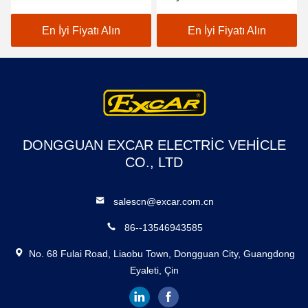
Otobüsü, Dahili 17AH Şarj
Beyaz Elektrikli Servis
Cihazı ile, Şehir ve Tatil
Otobüs
En İyi Fiyatı Alın
En İyi Fiyatı Alın
Köyü Alanları İçin
Uygundur
DONGGUAN EXCAR ELECTRIC VEHICLE
CO., LTD
salescn@excar.com.cn
86--13546943585
No. 68 Fulai Road, Liaobu Town, Dongguan City, Guangdong
Eyaleti, Çin