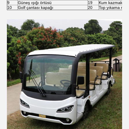
9
Güneş ışığı örtüsü
19
Kum kazmak
10
Golf çantası kapağı
20
Top yıkama maki