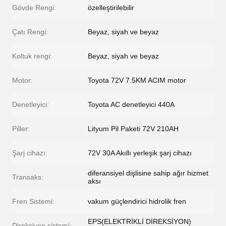
Gövde Rengi:
özelleştirilebilir
Çatı Rengi:
Beyaz, siyah ve beyaz
Koltuk rengi:
Beyaz, siyah ve beyaz
Motor:
Toyota 72V 7.5KM ACIM motor
Denetleyici:
Toyota AC denetleyici 440A
Piller:
Lityum Pil Paketi 72V 210AH
Şarj cihazı:
72V 30A Akıllı yerleşik şarj cihazı
diferansiyel dişlisine sahip ağır hizmet
Transaks:
aksı
Fren Sistemi:
vakum güçlendirici hidrolik fren
EPS(ELEKTRİKLİ DİREKSİYON)
Direksiyon sistemi: