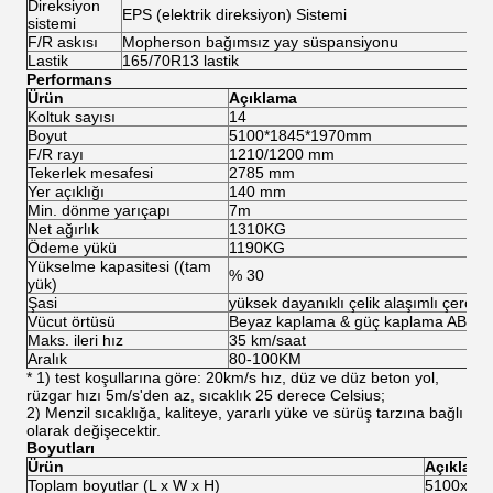
Direksiyon
EPS (elektrik direksiyon) Sistemi
sistemi
F/R askısı
Mopherson bağımsız yay süspansiyonu
Lastik
165/70R13 lastik
Performans
Ürün
Açıklama
Koltuk sayısı
14
Boyut
5100*1845*1970mm
F/R rayı
1210/1200 mm
Tekerlek mesafesi
2785 mm
Yer açıklığı
140 mm
Min. dönme yarıçapı
7m
Net ağırlık
1310KG
Ödeme yükü
1190KG
Yükselme kapasitesi ((tam
% 30
yük)
Şasi
yüksek dayanıklı çelik alaşımlı çerçev
Vücut örtüsü
Beyaz kaplama & güç kaplama ABS pl
Maks. ileri hız
35 km/saat
Aralık
80-100KM
* 1) test koşullarına göre: 20km/s hız, düz ve düz beton yol,
rüzgar hızı 5m/s'den az, sıcaklık 25 derece Celsius;
2) Menzil sıcaklığa, kaliteye, yararlı yüke ve sürüş tarzına bağlı
olarak değişecektir.
Boyutları
Ürün
Açıklama
Toplam boyutlar (L x W x H)
5100x18