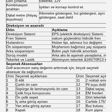
Geri çınlama
Elektrikli, 12V
Kombinasyon
Işıkları ve kornayı kontrol et.
anahtarı
Kilometre göstergesi, hız göstergesi, aşırı yük
Dijital metre (ihtiyaç
göstergesi, saat dahil
duyulmaz)
Direksiyon ve asansör
Ürün
Açıklama
Direksiyon Sistemi
EPS (elektrik direksiyon) Sistemi
Fren Sistemi
vakum güçlendirici hidrolik fren
Hızlandırıcı
Holzer tipi, adımsız hız değişimi
Ön süspansiyon
Mcpherson bağımsız yay süspansiyo
Arka süspansiyon
Bobin yaylı hidrolik amortisör
Sürüş modeli
Arka aks iki aşamalı yavaşlama, mot
Tekerlek ve Lastik
Alüminyum tekerlek &165/70R13 katm
Seçenek Aksesuarları
Golf aracımızın satış değerini arttırmak için, birçok seçmeli
aksesuar da sağlıyoruz.
Ürün
Seçenek açıklaması
Ürün
Seçenek açıkla
1
E-kilit
11
2 noktalı emniye
2
Çarklı ön cam
12
Pil suyu doldurm
3
Süpürge ile laminasyonlu ön cam
13
Dijital sayaç
4
Çelik fırça koruyucusu
14
EM frenleri
5
Ön çelik sepet
15
Dört tekerlekli di
6
İç arka görüş aynası
16
Carlisle 175/70R1
7
Yan arka görüş aynası
17
Buz kutusu
8
Kapalı
18
Kum şişesi