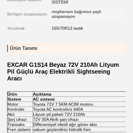
SİSTEMİ
mopherson bağımsız yaylı
İleri/geri süspansiyon:
süspansiyon
Yorulmak:
165/70R13 lastik
Ürün Tanımı
EXCAR G1S14 Beyaz 72V 210Ah Lityum
Pil Güçlü Araç Elektrikli Sightseeing
Aracı
Ürün
Açıklama
Sistem
AC sistemi
Motor
Toyota 72V 7.5KM ACIM motoru
Kontrolör
Toyota AC kontrolörü 440A
Akü
Lityum pil paketi 72V 210Ah
Şarj cihazı
72V 30A Akıllı şarj cihazı
Transaks
Differansiyel vitesli ağır görev aksı
Fren sistemi
vakum güçlendirici hidrolik fren