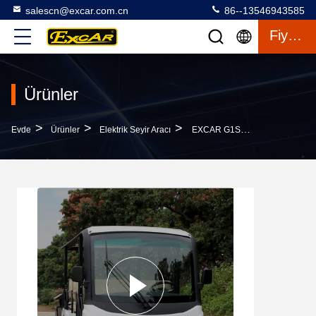
salescn@excar.com.cn
86--13546943585
Fiyat Teklifi
Ürünler
>
>
>
Evde
Ürünler
Elektrik Seyir Aracı
EXCAR G1S14 Beyaz Elektrikli Gezi Arabası 72V 210Ah Lityum Akülü