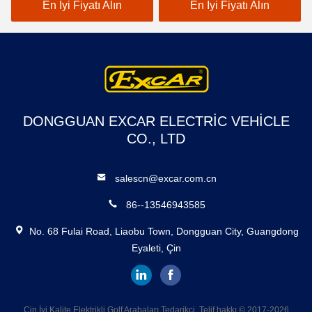
BUGGY ABD AKÜLERİ
102288301
En İyi Fiyatı Alın
En İyi Fiyatı Alın
TROJAN CROWN 48
VOLT AKÜ ŞARJ CİHAZI
DONGGUAN EXCAR ELECTRIC VEHICLE
CO., LTD
salescn@excar.com.cn
86--13546943585
No. 68 Fulai Road, Liaobu Town, Dongguan City, Guangdong
Eyaleti, Çin
Çin İyi Kalite Elektrikli Golf Arabaları Tedarikçi. Telif hakkı © 2017-2026