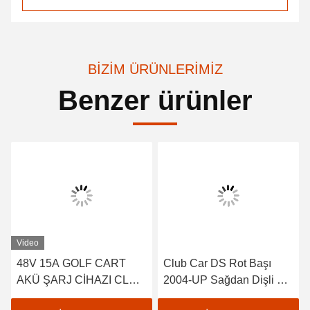
BIZIM ÜRÜNLERIMIZ
Benzer ürünler
Video
48V 15A GOLF CART
Club Car DS Rot Başı
AKÜ ŞARJ CİHAZI CLUB
2004-UP Sağdan Dişli 2
ARABA EZGO YAMAHA
adet 102022601 /