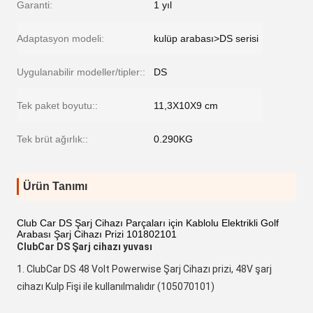
Garanti:
1 yıl
Adaptasyon modeli:
kulüp arabası>DS serisi
Uygulanabilir modeller/tipler::
DS
Tek paket boyutu::
11,3X10X9 cm
Tek brüt ağırlık::
0.290KG
Ürün Tanımı
Club Car DS Şarj Cihazı Parçaları için Kablolu Elektrikli Golf
Arabası Şarj Cihazı Prizi 101802101
ClubCar DS Şarj cihazı yuvası
1. ClubCar DS 48 Volt Powerwise Şarj Cihazı prizi, 48V şarj 
cihazı Kulp Fişi ile kullanılmalıdır (
105070101
)