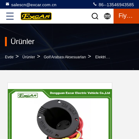
salescn@excar.com.cn
86--13546943585
Fiyat Teklifi
Ürünler
>
>
>
Evde
Ürünler
Golf Arabası Aksesuarları
Elektrikli Golf Arabası Şarj Cihazı Kablolu Priz Club Car DS Parçaları 101802101