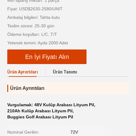
Min sipariş miktarı: 1 parça
Fiyat: USD$2630-2580/UNIT
Ambalaj bilgileri: Tahta kutu
Teslim süresi: 25-30 gün
Ödeme koşulları: L/C, T/T
Yetenek temini: Ayda 2000 Adet
En İyi Fiyatı Alın
Ürün Ayrıntıları
Ürün Tanımı
Ürün Ayrıntıları
Vurgulamak:
48V Kulüp Arabası Lityum Pil
,
210Ah Kulüp Arabası Lityum Pil
,
Buggies Golf Arabası Lityum Pil
Nominal Gerilim:
72V