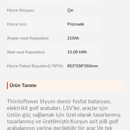
Hücre Kimyası:
Çin
Hücre türü:
Prizmatik
Amper-saat Kapasitesi:
210Ah
Watt-saat Kapasitesi:
10,08 kWh
Hücre Paketi Boyutları(L*W*H):
853*338*260mm
Ürün Tanımı
ThintoPower lityum demir fosfat bataryası,
elektrikli golf arabaları, LSV'ler, araçlar için
üstün güç sağlamak için özel olarak tasarlanmış,
tasarlanmış ve üretilmiştir.Kurşun asit pilli golf
arabalarının yerine geçilebilir bir araç.Ve tek