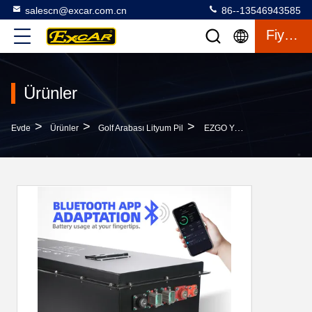
salescn@excar.com.cn
86--13546943585
Fiyat Teklifi
Ürünler
>
>
>
Evde
Ürünler
Golf Arabası Lityum Pil
EZGO Yamaha 72V 210Ah Kulüp Araba Lityum Pil Golf Arabası Buggies Utility Arabalar