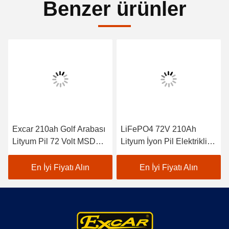
Benzer ürünler
Excar 210ah Golf Arabası
LiFePO4 72V 210Ah
Lityum Pil 72 Volt MSDS
Lityum İyon Pil Elektrikli
Onaylı
Golf Arabaları için
Prismatik LSV'ler
En İyi Fiyatı Alın
En İyi Fiyatı Alın