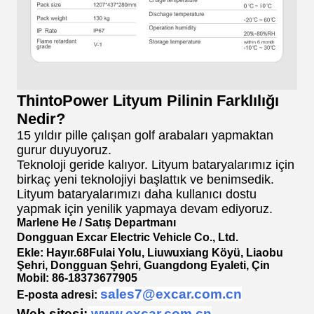
ThintoPower Lityum Pilinin Farklılığı
Nedir?
15 yıldır pille çalışan golf arabaları yapmaktan
gurur duyuyoruz.
Teknoloji geride kalıyor. Lityum bataryalarımız için
birkaç yeni teknolojiyi başlattık ve benimsedik.
Lityum bataryalarımızı daha kullanıcı dostu
yapmak için yenilik yapmaya devam ediyoruz.
Marlene He / Satış Departmanı
Dongguan Excar Electric Vehicle Co., Ltd.
Ekle: Hayır.68Fulai Yolu, Liuwuxiang Köyü, Liaobu
Şehri, Dongguan Şehri, Guangdong Eyaleti, Çin
Mobil: 86-18373677905
sales7@excar.com.cn
E-posta adresi:
Web sitesi:
www.excar.com.cn