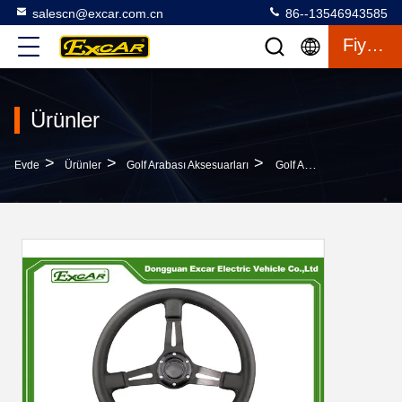
salescn@excar.com.cn
86--13546943585
Fiyat Teklifi
Ürünler
>
>
>
Evde
Ürünler
Golf Arabası Aksesuarları
Golf Arabası Direksiyon Simidi Veya EZGO Club Car YMH Için Çoğu Golf Arabasının Genel Adaptörü