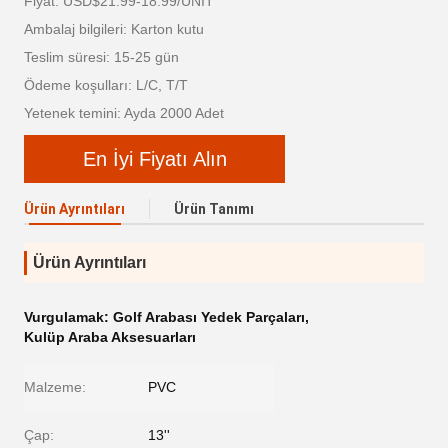
Fiyat: USD$21.99-18.99/UNIT
Ambalaj bilgileri: Karton kutu
Teslim süresi: 15-25 gün
Ödeme koşulları: L/C, T/T
Yetenek temini: Ayda 2000 Adet
En İyi Fiyatı Alın
Ürün Ayrıntıları
Ürün Tanımı
Ürün Ayrıntıları
Vurgulamak:
Golf Arabası Yedek Parçaları
,
Kulüp Araba Aksesuarları
Malzeme:
PVC
Çap:
13''