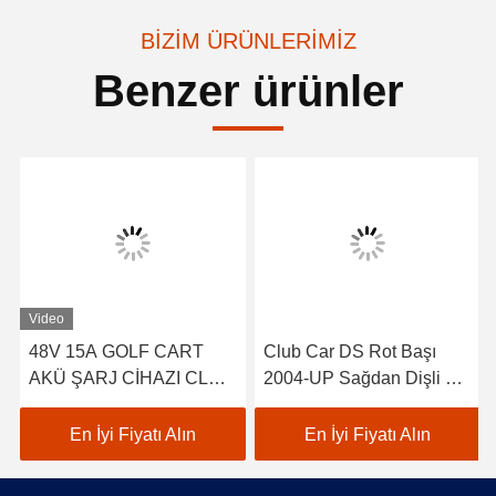
BIZIM ÜRÜNLERIMIZ
Benzer ürünler
Video
48V 15A GOLF CART
Club Car DS Rot Başı
AKÜ ŞARJ CİHAZI CLUB
2004-UP Sağdan Dişli 2
ARABA EZGO YAMAHA
adet 102022601 /
BUGGY ABD AKÜLERİ
102288301
En İyi Fiyatı Alın
En İyi Fiyatı Alın
TROJAN CROWN 48
VOLT AKÜ ŞARJ CİHAZI