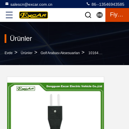
salescn@excar.com.cn
86--13546943585
Fiyat Teklifi
Ürünler
>
>
>
Evde
Ürünler
Golf Arabası Aksesuarları
101643301 Elektrikli Golf Arabası Aksesuarları Kulüp Araba EZGO YAMAHA Için 48V Şarj Fişi