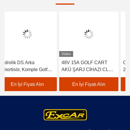
Video
48V 15A GOLF CART
Club Car DS Rot Başı
AKÜ ŞARJ CİHAZI CLUB
2004-UP Sağdan Dişli 2
ARABA EZGO YAMAHA
adet 102022601 /
BUGGY ABD AKÜLERİ
102288301
En İyi Fiyatı Alın
En İyi Fiyatı Alın
TROJAN CROWN 48
VOLT AKÜ ŞARJ CİHAZI