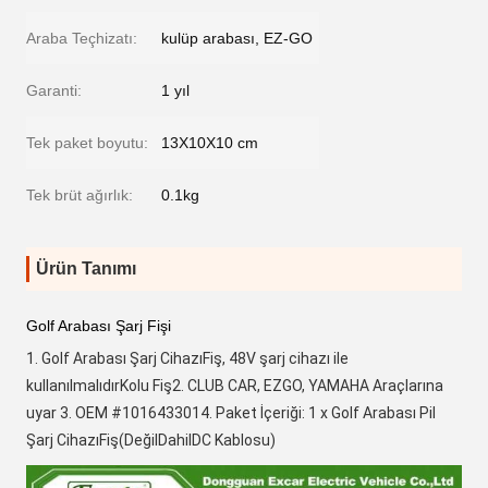
Araba Teçhizatı:
kulüp arabası, EZ-GO
Garanti:
1 yıl
Tek paket boyutu:
13X10X10 cm
Tek brüt ağırlık:
0.1kg
Ürün Tanımı
Golf Arabası Şarj Fişi
1. Golf Arabası Şarj Cihazı
Fiş
, 48V şarj cihazı ile 
kullanılmalıdır
Kolu Fiş
2. CLUB CAR, EZGO, YAMAHA Araçlarına 
uyar 3. OEM #
101643301
4. Paket İçeriği: 1 x Golf Arabası Pil 
Şarj Cihazı
Fiş
(Değil
Dahil
DC Kablosu)