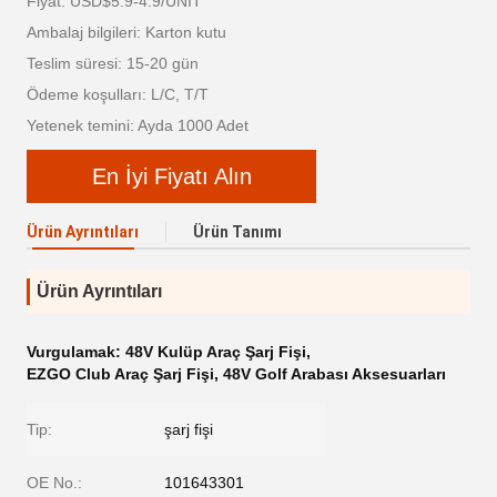
Fiyat: USD$5.9-4.9/UNIT
Ambalaj bilgileri: Karton kutu
Teslim süresi: 15-20 gün
Ödeme koşulları: L/C, T/T
Yetenek temini: Ayda 1000 Adet
En İyi Fiyatı Alın
Ürün Ayrıntıları
Ürün Tanımı
Ürün Ayrıntıları
Vurgulamak:
48V Kulüp Araç Şarj Fişi
,
EZGO Club Araç Şarj Fişi
,
48V Golf Arabası Aksesuarları
Tip:
şarj fişi
OE No.:
101643301