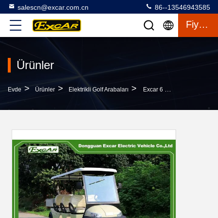
salescn@excar.com.cn
86--13546943585
Fiyat Teklifi
Ürünler
>
>
>
Evde
Ürünler
Elektrikli Golf Arabaları
Excar 6 Kişilik Golf Arabası 800x1100x280mm Alüminyum Kargo Kutulu