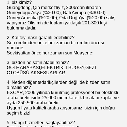
1. biz kimiz?
Guangdong, Çin merkezliyiz, 2006'dan itibaren
Güneydoğu Asya (%30.00), Batı Avrupa (%30.00),
Güney Amerika (%20.00), Orta Doğu'ya (%20.00) satış
yapıyoruz.Ofisimizde toplam yaklaşık 201-300 kişi
bulunmaktadır.
2. Kaliteyi nasıl garanti edebiliriz?
Seri üretimden önce her zaman bir üretim öncesi
numune;
Sevkiyattan önce her zaman son Muayene;
3. bizden ne satın alabilirsiniz?
GOLF ARABASI,ELEKTRIKLI BUGGY,GEZI
OTOBÜSÜ,AKSESUARLAR
4. Neden diğer tedarikçilerden değil de bizden satın
almalısınız?
EXCAR, 2006 yılında kurulmuş profesyonel bir elektrikli
araba üreticisidir. 25.000 metrekarelik bir alanı kaplar ve
ayda 250-500 araba üretir.
Uygun fiyata kaliteli araba arıyorsanız, sizin için doğru
seçim biziz!
5. Hangi hizmetleri sağlayabiliriz?