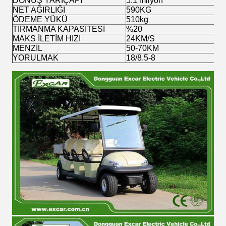
DÖNÜŞ YARIÇAPI
5.1 milyon
NET AĞIRLIĞI
590KG
ÖDEME YÜKÜ
510kg
TIRMANMA KAPASİTESİ
%20
MAKS İLETİM HIZI
24KM/S
MENZİL
50-70KM
YORULMAK
18/8.5-8