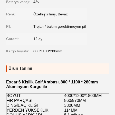
Batarya voltajı:
48v
Renk:
Özelleştirilmiş, Beyaz
Pil:
Trojan / bakım gerektirmeyen pil
Garanti:
12 ay
Kargo boyutu:
800*1100*280mm
Ürün Tanımı
Excar 6 Kişilik Golf Arabası, 800 * 1100 * 280mm
Alüminyum Kargo ile
BOYUT
4000*1200*1800MM
F/R PARÇASI
860/970MM
DİNGİL AÇIKLIĞI
3300MM
YERDEN YÜKSEKLİK
114MM