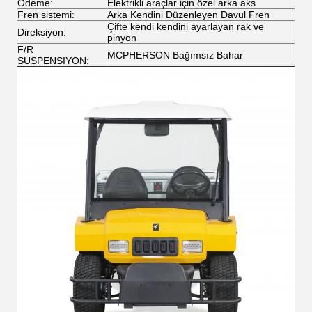
Ödeme:
Elektrikli araçlar için özel arka aks
Fren sistemi:
Arka Kendini Düzenleyen Davul Fren
Çifte kendi kendini ayarlayan rak ve
Direksiyon:
pinyon
F/R
MCPHERSON Bağımsız Bahar
SUSPENSIYON: