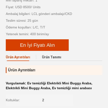
Min sipariş miktarı: 1
Fiyat: USD 8500/ Units
Ambalaj bilgileri: LCL gönderi ambalajı/CKD
Teslim süresi: 25 gün
Ödeme koşulları: L/C, T/T
Yetenek temini: 400 birim/ay
En İyi Fiyatı Alın
Ürün Ayrıntıları
Ürün Tanımı
Ürün Ayrıntıları
Vurgulamak:
Ev temizliği Elektrikli Mini Buggy Araba
,
Elektrikli Mini Buggy Araba
,
Ev temizliği mini arabası
Koltuklar:
2