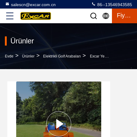
salescn@excar.com.cn
86--13546943585
Fiyat Teklifi
Ürünler
>
>
>
Evde
Ürünler
Elektrikli Golf Arabaları
Excar Yeni Tasarım Model Elektrik Mini Buggy Araç Ulitity Araç Araç Evcilik Aracı Satılık