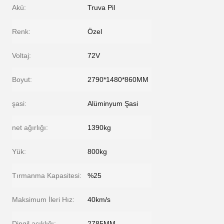
Akü:
Truva Pil
Renk:
Özel
Voltaj:
72V
Boyut:
2790*1480*860MM
şasi:
Alüminyum Şasi
net ağırlığı:
1390kg
Yük:
800kg
Tırmanma Kapasitesi:
%25
Maksimum İleri Hız:
40km/s
Dingil açıklığı:
2785MM