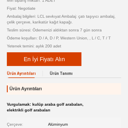
Min sipariş miktarı: 1 ADET
Fiyat: Negotiate
Ambalaj bilgileri: LCL sevkıyat Ambalaj: çatı taşıyıcı ambalaj,
çelik çerçeve, karikatür kağıt kapağı.
Teslim süresi: Ödemenizi aldıktan sonra 7 gün sonra
Ödeme koşulları: D / A, D / P, Western Union, , L / C, T / T
Yetenek temini: aylık 200 adet
En İyi Fiyatı Alın
Ürün Ayrıntıları
Ürün Tanımı
Ürün Ayrıntıları
Vurgulamak:
kulüp araba golf arabaları
,
elektrikli golf arabaları
Çerçeve:
Alüminyum