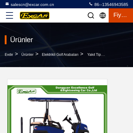
salescn@excar.com.cn
86--13546943585
Fiyat Teklifi
Ürünler
>
>
>
Evde
Ürünler
Elektrikli Golf Arabaları
Yakıt Tipi 3 - 4 Seater 48V Pil Golf Sepeti CE Onaylı Mavi Renkli