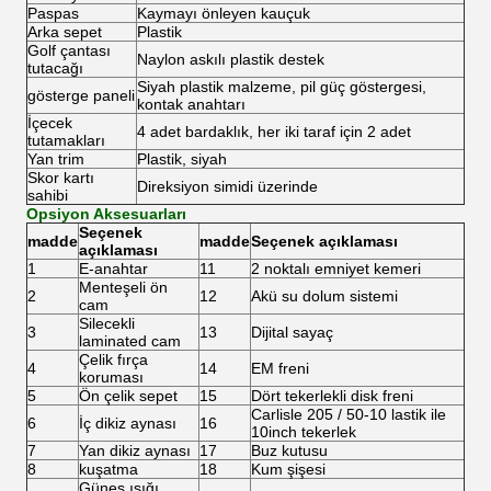
Paspas
Kaymayı önleyen kauçuk
Arka sepet
Plastik
Golf çantası
Naylon askılı plastik destek
tutacağı
Siyah plastik malzeme, pil güç göstergesi,
gösterge paneli
kontak anahtarı
İçecek
4 adet bardaklık, her iki taraf için 2 adet
tutamakları
Yan trim
Plastik, siyah
Skor kartı
Direksiyon simidi üzerinde
sahibi
Opsiyon Aksesuarları
Seçenek
madde
madde
Seçenek açıklaması
açıklaması
1
E-anahtar
11
2 noktalı emniyet kemeri
Menteşeli ön
2
12
Akü su dolum sistemi
cam
Silecekli
3
13
Dijital sayaç
laminated cam
Çelik fırça
4
14
EM freni
koruması
5
Ön çelik sepet
15
Dört tekerlekli disk freni
Carlisle 205 / 50-10 lastik ile
6
İç dikiz aynası
16
10inch tekerlek
7
Yan dikiz aynası
17
Buz kutusu
8
kuşatma
18
Kum şişesi
Güneş ışığı