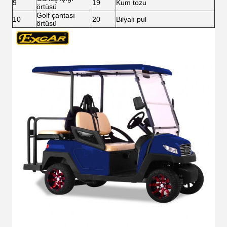
9
19
Kum tozu
örtüsü
Golf çantası
10
20
Bilyalı pul
örtüsü