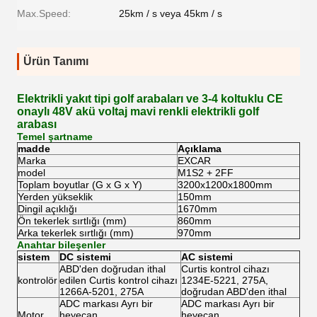
Max.Speed:
25km / s veya 45km / s
Ürün Tanımı
Elektrikli yakıt tipi golf arabaları ve 3-4 koltuklu CE
onaylı 48V akü voltaj mavi renkli elektrikli golf
arabası
Temel şartname
madde
Açıklama
Marka
EXCAR
model
M1S2 + 2FF
Toplam boyutlar (G x G x Y)
3200x1200x1800mm
Yerden yükseklik
150mm
Dingil açıklığı
1670mm
Ön tekerlek sırtlığı (mm)
860mm
Arka tekerlek sırtlığı (mm)
970mm
Anahtar bileşenler
sistem
DC sistemi
AC sistemi
ABD'den doğrudan ithal
Curtis kontrol cihazı
kontrolör
edilen Curtis kontrol cihazı
1234E-5221, 275A,
1266A-5201, 275A
doğrudan ABD'den ithal
ADC markası Ayrı bir
ADC markası Ayrı bir
Motor
heyecan
heyecan