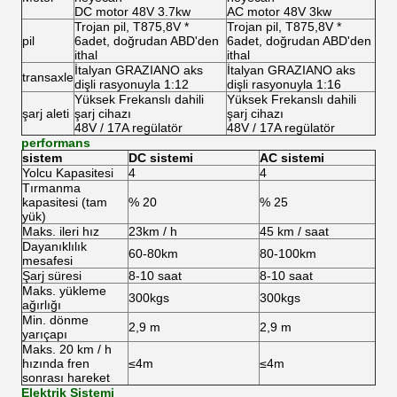
DC motor 48V 3.7kw
AC motor 48V 3kw
Trojan pil, T875,8V *
Trojan pil, T875,8V *
pil
6adet, doğrudan ABD'den
6adet, doğrudan ABD'den
ithal
ithal
İtalyan GRAZIANO aks
İtalyan GRAZIANO aks
transaxle
dişli rasyonuyla 1:12
dişli rasyonuyla 1:16
Yüksek Frekanslı dahili
Yüksek Frekanslı dahili
şarj aleti
şarj cihazı
şarj cihazı
48V / 17A regülatör
48V / 17A regülatör
performans
sistem
DC sistemi
AC sistemi
Yolcu Kapasitesi
4
4
Tırmanma
kapasitesi (tam
% 20
% 25
yük)
Maks.
ileri hız
23km / h
45 km / saat
Dayanıklılık
60-80km
80-100km
mesafesi
Şarj süresi
8-10 saat
8-10 saat
Maks.
yükleme
300kgs
300kgs
ağırlığı
Min.
dönme
2,9 m
2,9 m
yarıçapı
Maks.
20 km / h
hızında fren
≤4m
≤4m
sonrası hareket
Elektrik Sistemi