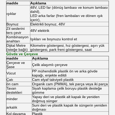
madde
Açıklama
48V, LED far (dönüş lambası ve konum lambası
dahil),
ışıklar
LED arka farlar (fren lambaları ve dönen ışık
içerir),
Boynuz
Elektrikli boynuz, 48V
Zil seslerini
48V elektrik
ters çevir
Kombinasyon
Işıkları ve boynuzu kontrol et
anahtarı
Dijital Metre
Kilometre göstergesi, hız göstergesi, aşırı yük
(isteğe bağlı)
göstergesi, park freni göstergesi, saat
Gövde ve Çerçeve
madde
Açıklama
Çerçeve ve
Çelik alaşımlı çerçeve
Şase
PP mühendislik plastik ön ve arka gövde
Vücut
kapağı, enjekte edildi
Çatı
Cam elyaf takviyeli plastik
ön cam
Organik cam (PMMA), tek parça veya iki parça
Tavan
Siyah kaplama çelik boruyu plastik desteğe
destekleri
gömme
Yapay deri ve plastik alt kapak ile yeniden
minder
doğmuş sünger
Suni deri ve plastik kapak ile süngerin yeniden
arkalık
doğması
Kol dayama
Plastik