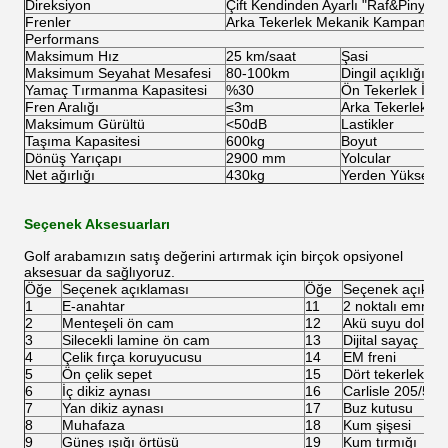
Direksiyon
Çift Kendinden Ayarlı "Raf&Pinyon
Frenler
Arka Tekerlek Mekanik Kampanalı 
Performans
Maksimum Hız
25 km/saat
Şasi
Maksimum Seyahat Mesafesi
80-100km
Dingil açıklığı
Yamaç Tırmanma Kapasitesi
%30
Ön Tekerlek İzi
Fren Aralığı
≤3m
Arka Tekerlek İzi
Maksimum Gürültü
<50dB
Lastikler
Taşıma Kapasitesi
600kg
Boyut
Dönüş Yarıçapı
2900 mm
Yolcular
Net ağırlığı
430kg
Yerden Yüksekli
Seçenek Aksesuarları
Golf arabamızın satış değerini artırmak için birçok opsiyonel
aksesuar da sağlıyoruz.
Öğe
Seçenek açıklaması
Öğe
Seçenek açıkla
1
E-anahtar
11
2 noktalı emniye
2
Menteşeli ön cam
12
Akü suyu doldur
3
Silecekli lamine ön cam
13
Dijital sayaç
4
Çelik fırça koruyucusu
14
EM freni
5
Ön çelik sepet
15
Dört tekerlekli di
6
İç dikiz aynası
16
Carlisle 205/50-10
7
Yan dikiz aynası
17
Buz kutusu
8
Muhafaza
18
Kum şişesi
9
Güneş ışığı örtüsü
19
Kum tırmığı