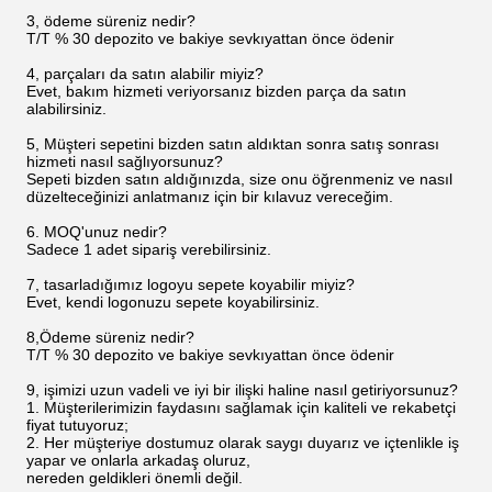
3, ödeme süreniz nedir?
T/T % 30 depozito ve bakiye sevkıyattan önce ödenir
4, parçaları da satın alabilir miyiz?
Evet, bakım hizmeti veriyorsanız bizden parça da satın
alabilirsiniz.
5, Müşteri sepetini bizden satın aldıktan sonra satış sonrası
hizmeti nasıl sağlıyorsunuz?
Sepeti bizden satın aldığınızda, size onu öğrenmeniz ve nasıl
düzelteceğinizi anlatmanız için bir kılavuz vereceğim.
6. MOQ'unuz nedir?
Sadece 1 adet sipariş verebilirsiniz.
7, tasarladığımız logoyu sepete koyabilir miyiz?
Evet, kendi logonuzu sepete koyabilirsiniz.
8,Ödeme süreniz nedir?
T/T % 30 depozito ve bakiye sevkıyattan önce ödenir
9, işimizi uzun vadeli ve iyi bir ilişki haline nasıl getiriyorsunuz?
1. Müşterilerimizin faydasını sağlamak için kaliteli ve rekabetçi
fiyat tutuyoruz;
2. Her müşteriye dostumuz olarak saygı duyarız ve içtenlikle iş
yapar ve onlarla arkadaş oluruz,
nereden geldikleri önemli değil.