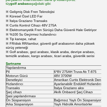
tüy
golf arabası
aşağıdaki gibi:
※ Gelişmiş Disk Fren Teknolojisi
※ Küresel Özel LED Far
※ İtalya Graziano Transaks
※ Curtis Kontrol Cihazı 48V 275A
※ Elektromanyetik Fren Sürüşü Daha Güvenli Hale Getiriyor
※ %100 Su Geçirmez hızlandırıcı
※ Tip kanepe, rahat
※ FR/disk RR/tambur, güvenli golf arabasının daha yüksek
sürüş yeteneği
※ Golf arabası, gezi arabası, klasik araba, devriye arabası,
temizlik arabası, kargo arabası, ticari araba, güvenlik serisi
Şartname
Yapılandırma
Pil
6*8V 275AH Truva Atı T-875
Motorun Gücü
48V 3700W
Denetleyici
Amerikan Curtis Elektronik Denetley
Hızlandırıcı
Ayarlanabilir Endüktif Hızlandırıcı 
Transaks
İtalya Graziano aksı
Şarj cihazı
Akıllı Onbaord Şarj Cihazı
Şasi yapılandırması
Ön Süspansiyon
Bağımsız Yaylı Ön Süspansiyon
Arka Süspansiyon
Yaylı Hidrolik Amortisörler