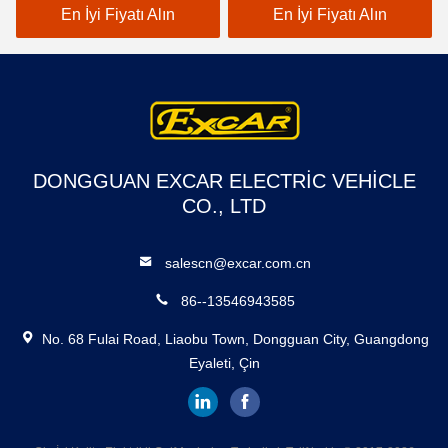
Araba Golf Arabası
En İyi Fiyatı Alın
En İyi Fiyatı Alın
DONGGUAN EXCAR ELECTRIC VEHICLE
CO., LTD
salescn@excar.com.cn
86--13546943585
No. 68 Fulai Road, Liaobu Town, Dongguan City, Guangdong
Eyaleti, Çin