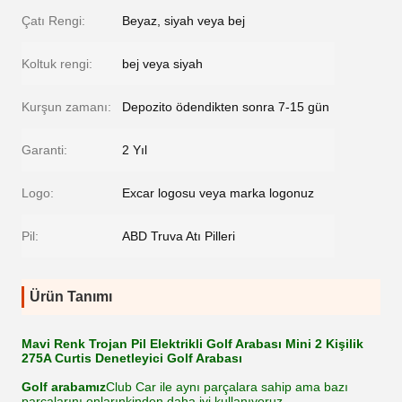
Çatı Rengi:
Beyaz, siyah veya bej
Koltuk rengi:
bej veya siyah
Kurşun zamanı:
Depozito ödendikten sonra 7-15 gün
Garanti:
2 Yıl
Logo:
Excar logosu veya marka logonuz
Pil:
ABD Truva Atı Pilleri
Ürün Tanımı
Mavi Renk Trojan Pil Elektrikli Golf Arabası Mini 2 Kişilik
275A Curtis Denetleyici Golf Arabası
Golf arabamız
Club Car ile aynı parçalara sahip ama bazı
parçalarını onlarınkinden daha iyi kullanıyoruz.