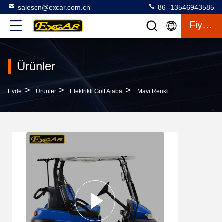
salescn@excar.com.cn
86--13546943585
Fiyat Teklifi
Ürünler
>
>
>
Evde
Ürünler
Elektrikli Golf Araba
Mavi Renkli Trojan Pili Elektrikli Golf Araba Su Geçirmez Mini Tip