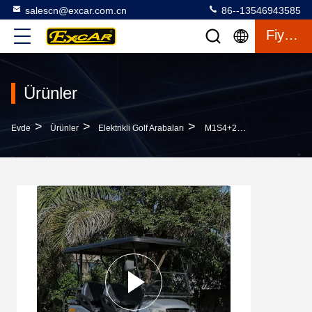
salescn@excar.com.cn
86--13546943585
Fiyat Teklifi
Ürünler
>
>
>
Evde
Ürünler
Elektrikli Golf Arabaları
M1S4+2 Gümüş Gri 6 Koltuklu Elektrikli Golf Arabaları 4 Tekerlekli Golf Arabası ISO Sertifikalı,Özelleştirilebilir Renklerle