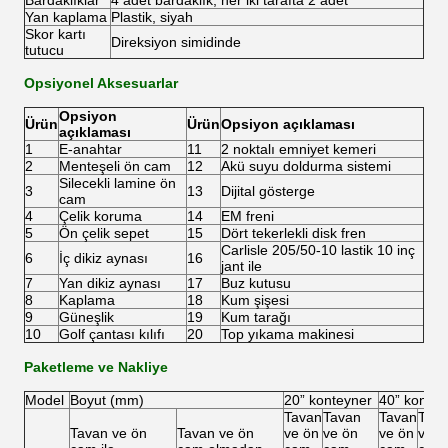
Bardaklıklar
4 adet bardaklık, her iki tarafta 2 adet
Yan kaplama
Plastik, siyah
Skor kartı
Direksiyon simidinde
tutucu
Opsiyonel Aksesuarlar
Opsiyon
Ürün
Ürün
Opsiyon açıklaması
açıklaması
1
E-anahtar
11
2 noktalı emniyet kemeri
2
Menteşeli ön cam
12
Akü suyu doldurma sistemi
Silecekli lamine ön
3
13
Dijital gösterge
cam
4
Çelik koruma
14
EM freni
5
Ön çelik sepet
15
Dört tekerlekli disk fren
Carlisle 205/50-10 lastik 10 inç
6
İç dikiz aynası
16
jant ile
7
Yan dikiz aynası
17
Buz kutusu
8
Kaplama
18
Kum şişesi
9
Güneşlik
19
Kum tarağı
10
Golf çantası kılıfı
20
Top yıkama makinesi
Paketleme ve Nakliye
Model
Boyut (mm)
20” konteyner
40” kontey
Tavan
Tavan
Tavan
Tav
Tavan ve ön
Tavan ve ön
ve ön
ve ön
ve ön
ve ö