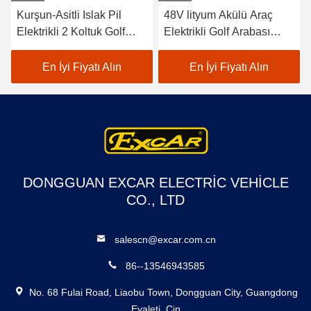
Kurşun-Asitli Islak Pil
48V lityum Akülü Araç
Elektrikli 2 Koltuk Golf
Elektrikli Golf Arabası
Arabaları / Elektrikli Buggy
EXCAR A1S6+2 Beyaz
Araba Golf
En İyi Fiyatı Alın
En İyi Fiyatı Alın
DONGGUAN EXCAR ELECTRIC VEHICLE
CO., LTD
salescn@excar.com.cn
86--13546943585
No. 68 Fulai Road, Liaobu Town, Dongguan City, Guangdong
Eyaleti, Çin