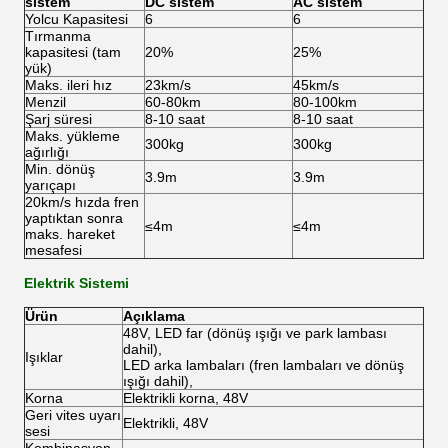
sistem
DC sistem
AC sistem
Yolcu Kapasitesi
6
6
Tırmanma
kapasitesi (tam
20%
25%
yük)
Maks. ileri hız
23km/s
45km/s
Menzil
60-80km
80-100km
Şarj süresi
8-10 saat
8-10 saat
Maks. yükleme
300kg
300kg
ağırlığı
Min. dönüş
3.9m
3.9m
yarıçapı
20km/s hızda fren
yaptıktan sonra
≤4m
≤4m
maks. hareket
mesafesi
Elektrik Sistemi
Ürün
Açıklama
48V, LED far (dönüş ışığı ve park lambası
dahil),
Işıklar
LED arka lambaları (fren lambaları ve dönüş
ışığı dahil),
Korna
Elektrikli korna, 48V
Geri vites uyarı
Elektrikli, 48V
sesi