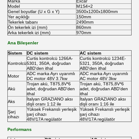
Marka
Excar
Model
M1S4+2
Genel boyutlar (U x G x Y)
3500x1200x1800mm
Yer açıklığı
150mm
Tekerlek tabanı
2490mm
Ön tekerlek izi (mm)
860mm
Arka tekerlek izi (mm)
970mm
Ana Bileşenler
Sistem
DC sistem
AC sistem
Curtis kontrolcü 1266A-
Curtis kontrolcü 1234E-
Kontrolcü
5301, 350A, doğrudan
5321, 350A, doğrudan
ABD'den ithal
ABD'den ithal
ADC marka Ayrı uyarımlı
ADC marka Ayrı uyarımlı
Motor
DC motor 48V 3.7kw
AC motor 48V 3kw
Trojan akü, T875,8V*6
Trojan akü, T875,8V*6
Akü
adet, doğrudan ABD'den
adet, doğrudan ABD'den
ithal
ithal
İtalyan GRAZIANO aksı
İtalyan GRAZIANO aksı
Aks
dişli oranı 1:12 ile
dişli oranı 1:16 ile
Yüksek Frekanslı yerleşik
Yüksek Frekanslı yerleşik
Şarj
şarj cihazı
şarj cihazı
cihazı
48V/17A regülatör
48V/17A regülatör
Performans