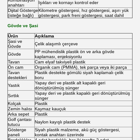
Kombinasyon
Işıkları ve kornayı kontrol eder
anahtarı
Dijital Gösterge
Kilometre göstergesi, hız göstergesi, aşırı yük
(isteğe bağlı)
göstergesi, park freni göstergesi, saat dahil
Gövde ve Şasi
Ürün
Açıklama
Şasi ve
Çelik alaşımlı çerçeve
Gövde
PP mühendislik plastik ön ve arka gövde
Gövde
kaplaması, enjeksiyonlu
Tavan
Cam elyaf takviyeli plastik
Ön cam
Organik cam (PMMA), tek parça veya iki parça
Tavan
Plastik destekte gömülü siyah kaplamalı çelik
destekleri
boru
Yapay deri ve plastik alt kapaklı geri
Yastık
dönüştürülmüş sünger
Yapay deri ve plastik kapaklı geri dönüştürülmüş
Sırtlık
sünger
Kolçak
Plastik
Zemin halısı
Kaymaz kauçuk
Arka sepet
Plastik
Golf çantası
Naylon kayışlı plastik destek
tutucu
Gösterge
Siyah plastik malzeme, akü güç göstergesi,
paneli
kontak anahtarı üzerinde