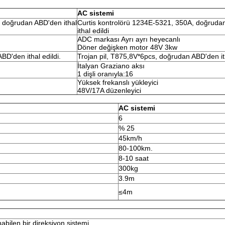
AC sistemi
, doğrudan ABD'den ithal
Curtis kontrolörü 1234E-5321, 350A, doğruda
ithal edildi
ADC markası Ayrı ayrı heyecanlı
Döner değişken motor 48V 3kw
BD'den ithal edildi.
Trojan pil, T875,8V*6pcs, doğrudan ABD'den ith
İtalyan Graziano aksı
1 dişli oranıyla:16
Yüksek frekanslı yükleyici
48V/17A düzenleyici
AC sistemi
6
% 25
45km/h
80-100km.
8-10 saat
300kg
3.9m
≤4m
bilen bir direksiyon sistemi,