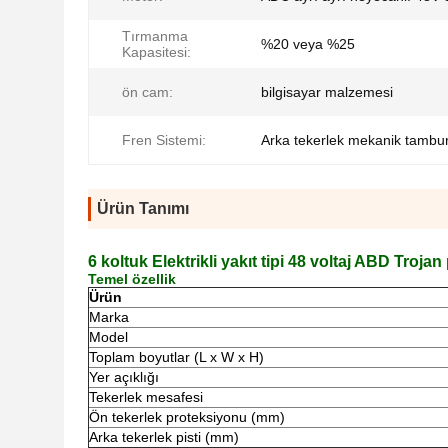
Tırmanma
%20 veya %25
Kapasitesi:
ön cam:
bilgisayar malzemesi
Fren Sistemi:
Arka tekerlek mekanik tambu
Ürün Tanımı
6 koltuk Elektrikli yakıt tipi 48 voltaj ABD Trojan
Temel özellik
Ürün
Marka
Model
Toplam boyutlar (L x W x H)
Yer açıklığı
Tekerlek mesafesi
Ön tekerlek proteksiyonu (mm)
Arka tekerlek pisti (mm)