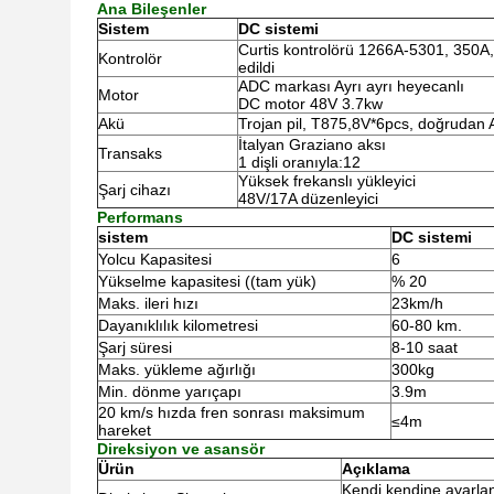
Ana Bileşenler
Sistem
DC sistemi
Curtis kontrolörü 1266A-5301, 350A
Kontrolör
edildi
ADC markası Ayrı ayrı heyecanlı
Motor
DC motor 48V 3.7kw
Akü
Trojan pil, T875,8V*6pcs, doğrudan A
İtalyan Graziano aksı
Transaks
1 dişli oranıyla:12
Yüksek frekanslı yükleyici
Şarj cihazı
48V/17A düzenleyici
Performans
sistem
DC sistemi
Yolcu Kapasitesi
6
Yükselme kapasitesi ((tam yük)
% 20
Maks. ileri hızı
23km/h
Dayanıklılık kilometresi
60-80 km.
Şarj süresi
8-10 saat
Maks. yükleme ağırlığı
300kg
Min. dönme yarıçapı
3.9m
20 km/s hızda fren sonrası maksimum
≤4m
hareket
Direksiyon ve asansör
Ürün
Açıklama
Kendi kendine ayarlana