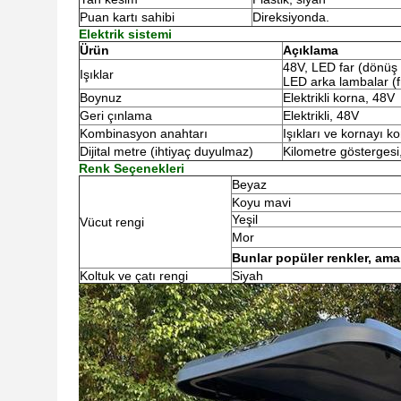
Puan kartı sahibi
Direksiyonda.
Elektrik sistemi
Ürün
Açıklama
48V, LED far (dönüş 
Işıklar
LED arka lambalar (f
Boynuz
Elektrikli korna, 48V
Geri çınlama
Elektrikli, 48V
Kombinasyon anahtarı
Işıkları ve kornayı ko
Dijital metre (ihtiyaç duyulmaz)
Kilometre göstergesi,
Renk Seçenekleri
Beyaz
Koyu mavi
Yeşil
Vücut rengi
Mor
Bunlar popüler renkler, ama
Koltuk ve çatı rengi
Siyah