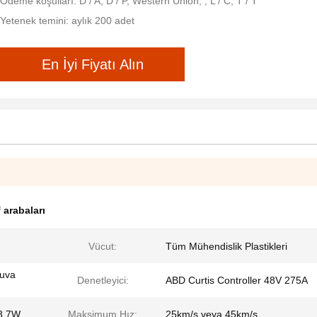
Ödeme koşulları: D / A, D / P, Western Union, , L / C, T / T
Yetenek temini: aylık 200 adet
En İyi Fiyatı Alın
f arabaları
Vücut:
Tüm Mühendislik Plastikleri
ruva
Denetleyici:
ABD Curtis Controller 48V 275A
 3.7W
Maksimum Hız:
25km/s veya 45km/s