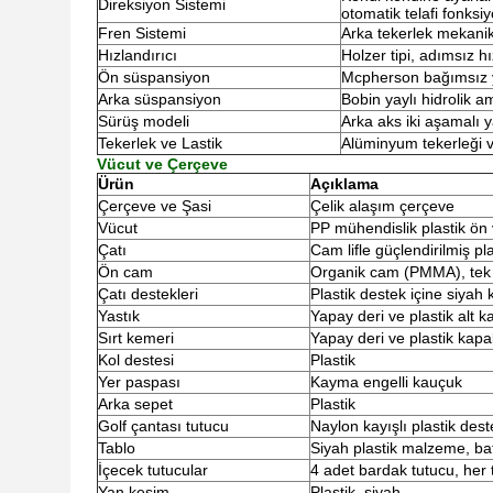
Direksiyon Sistemi
otomatik telafi fonksiy
Fren Sistemi
Arka tekerlek mekanik
Hızlandırıcı
Holzer tipi, adımsız h
Ön süspansiyon
Mcpherson bağımsız 
Arka süspansiyon
Bobin yaylı hidrolik a
Sürüş modeli
Arka aks iki aşamalı
Tekerlek ve Lastik
Alüminyum tekerleği 
Vücut ve Çerçeve
Ürün
Açıklama
Çerçeve ve Şasi
Çelik alaşım çerçeve
Vücut
PP mühendislik plastik ön 
Çatı
Cam lifle güçlendirilmiş pla
Ön cam
Organik cam (PMMA), tek 
Çatı destekleri
Plastik destek içine siyah
Yastık
Yapay deri ve plastik alt
Sırt kemeri
Yapay deri ve plastik kap
Kol destesi
Plastik
Yer paspası
Kayma engelli kauçuk
Arka sepet
Plastik
Golf çantası tutucu
Naylon kayışlı plastik dest
Tablo
Siyah plastik malzeme, ba
İçecek tutucular
4 adet bardak tutucu, her t
Yan kesim
Plastik, siyah