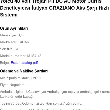
Yolcu 48 Volt Trojan Pil DC AC Motor Curtis
Denetleyicisi İtalyan GRAZIANO Aks Şarjı Hızlı
Sistemi
Ürün Ayrıntıları
Menşe yeri: Çin
Marka adı: EXCAR
Sertifika: CE
Model numarası: M1S4 +2
Belge:
Excar catalog.pdf
Ödeme ve Nakliye Şartları
Min sipariş miktarı: 1 ADET
Fiyat: Negotiate
Ambalaj bilgileri: LCL sevkıyat Ambalaj: çatı taşıyıcı ambalaj, çelik çerç
karikatür kağıt kapağı.
Teslim süresi: Ödemenizi aldıktan sonra 7 gün sonra