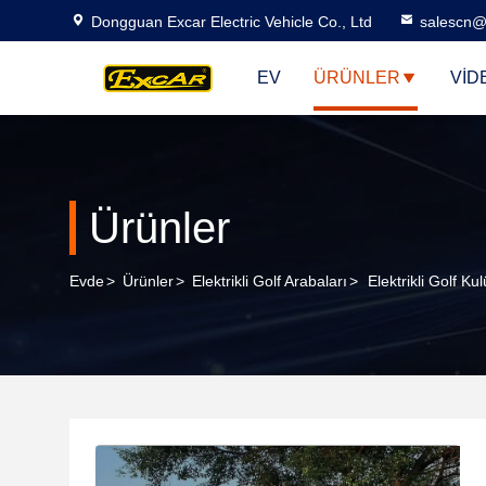
Dongguan Excar Electric Vehicle Co., Ltd
salescn@
EV
ÜRÜNLER
VID
Ürünler
Evde
>
Ürünler
>
Elektrikli Golf Arabaları
>
Elektrikli Golf K