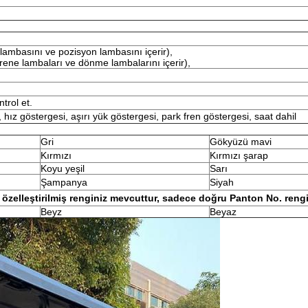
lambasını ve pozisyon lambasını içerir),
rene lambaları ve dönme lambalarını içerir),
ntrol et.
 hız göstergesi, aşırı yük göstergesi, park fren göstergesi, saat dahil
Gri
Gökyüzü mavi
Kırmızı
Kırmızı şarap
Koyu yeşil
Sarı
Şampanya
Siyah
 özelleştirilmiş renginiz mevcuttur, sadece doğru Panton No. rengi
Beyz
Beyaz