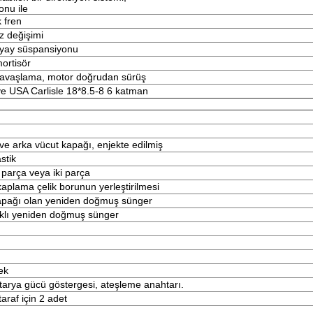
onu ile
 fren
ız değişimi
yay süspansiyonu
mortisör
 yavaşlama, motor doğrudan sürüş
ve USA Carlisle 18*8.5-8 6 katman
ve arka vücut kapağı, enjekte edilmiş
stik
parça veya iki parça
 kaplama çelik borunun yerleştirilmesi
 kapağı olan yeniden doğmuş sünger
aklı yeniden doğmuş sünger
ek
tarya gücü göstergesi, ateşleme anahtarı.
araf için 2 adet