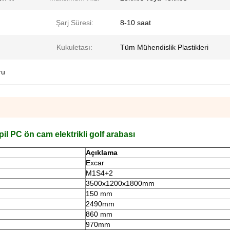
Şarj Süresi:
8-10 saat
Kukuletası:
Tüm Mühendislik Plastikleri
ru
 pil PC ön cam elektrikli golf arabası
Açıklama
Excar
M1S4+2
3500x1200x1800mm
150 mm
2490mm
860 mm
970mm