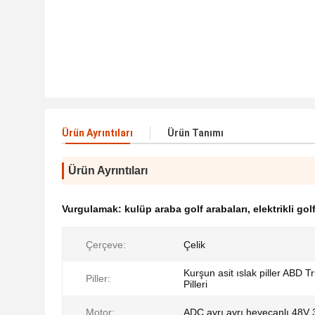
Ürün Ayrıntıları
Ürün Tanımı
Ürün Ayrıntıları
Vurgulamak:
kulüp araba golf arabaları
,
elektrikli gol
Çerçeve:
Çelik
Kurşun asit ıslak piller ABD T
Piller:
Pilleri
Motor:
ADC ayrı ayrı heyecanlı 48V