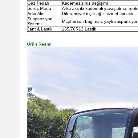
Gaz Pedalı
Kademesiz hız değişimi
Sürüş Modu
Arka aks iki kademeli yavaşlatma, moto
Arka Aks
Diferansiyel dişlili ağır hizmet tipi aks
Süspansiyon
Mcpherson bağımsız yaylı süspansiyo
Sistemi
Jant & Lastik
165/70R13 Lastik
Ürün Resmi