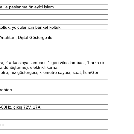
 ile paslanma önleyici işlem
oltuk, yolcular için banket koltuk
Anahtarı, Dijital Gösterge ile
sı, 2 arka sinyal lambası, 1 geri vites lambası, 1 arka sis
 dönüştürme), elektrikli korna.
re, hız göstergesi, kilometre sayacı, saat, İleri/Geri
nahtarı
z-60Hz, çıkış 72V, 17A
mi