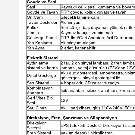
Gövde ve Şasi
Şasi
Kaynaklı çelik şasi, kumlama ve boyama
Gövde ve Tavan
FRP gövde, koltuk yuvası ve tavan
Ön Cam
Silecekli lamine cam
Tavan Destekleri
Alüminyum
Koltuk
Sürücü için baş dayamalı yüksek sırtlı k
Zemin
Kaymaz kauçuk zemin matı
Gösterge Paneli
FRP, İleri/Geri Anahtarı, Acil Durdurma 
Yan Kaplama
Alüminyum alaşım
Yan Ayna
2 adet, katlanabilir
Elektrik Sistemi
Aydınlatma
2 far, 2 ön sinyal lambası, 2 fren lamba
sistemi ve korna
lambası, voltaj düşürücü (72V'dan 12V'a
Akü güç göstergesi, ampermetre, voltmet
Dijital Gösterge
göstergesi, sinyal göstergesi ile
Ses Sistemi
4 hoparlörlü CD çalar ve radyo
Kombinasyon
Işık anahtarı, silecek anahtarı, korna a
Anahtarı
Geri Vites Bip
12V
Sesi
Şarj Cihazı
Akıllı şarj cihazı, giriş 110V-240V~50H
Direksiyon, Fren, Şanzıman ve Süspansiyon
Direksiyon
EPS (Elektrik Destekli Direksiyon) siste
Sistemi
Fren Sistemi
Vakum destekli hidrolik fren