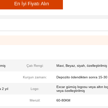
En İyi Fiyatı Alın
lmiş
Çatı Rengi:
Mavi, Beyaz, siyah, özelleştirilmiş
Kurşun zamanı:
Depozito ödendikten sonra 15-30
Excar gümüş logosu veya altın lo
 2 yıl
Logo:
veya özelleştirilmiş
Menzil:
60-80KM