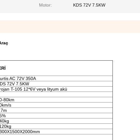
Motor:
KDS 72V 7.5KW
 Araç
ERİ
urtis AC 72V 350A
DS 72V 7.5KW
rojan T-105 12*6V veya lityum akü
0-80km
0km/s
.7m
5%
40kg
120kg
300X1500X2000mm