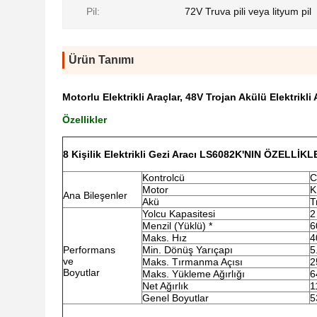
Pil:
72V Truva pili veya lityum pil
Ürün Tanımı
Motorlu Elektrikli Araçlar, 48V Trojan Akülü Elektrikli
Özellikler
8 Kişilik Elektrikli Gezi Aracı LS6082K'NIN ÖZELLİKL
Kontrolcü
C
Motor
K
Ana Bileşenler
Akü
T
Yolcu Kapasitesi
2
Menzil (Yüklü) *
6
Maks. Hız
4
Performans
Min. Dönüş Yarıçapı
5
ve
Maks. Tırmanma Açısı
2
Boyutlar
Maks. Yükleme Ağırlığı
6
Net Ağırlık
1
Genel Boyutlar
5