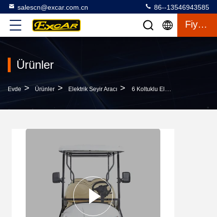
salescn@excar.com.cn
86--13546943585
Fiyat Teklifi
Ürünler
>
>
>
Evde
Ürünler
Elektrik Seyir Aracı
6 Koltuklu Elektrikli Golf Arabası Sightseeing Shuttle Otobüsü Lityum Pille Güçlendirilmiş