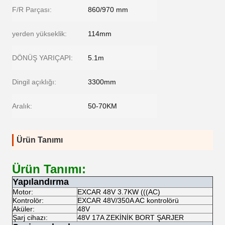
F/R Parçası:
860/970 mm
yerden yükseklik:
114mm
DÖNÜŞ YARIÇAPI:
5.1m
Dingil açıklığı:
3300mm
Aralık:
50-70KM
Ürün Tanımı
Ürün Tanımı:
Yapılandırma
Motor:
EXCAR 48V 3.7KW (((AC)
Kontrolör:
EXCAR 48V/350A AC kontrolörü
Aküler:
48V
Şarj cihazı:
48V 17A ZEKİNİK BORT ŞARJER