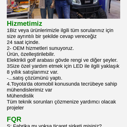
Hizmetimiz
1Biz veya ürünlerimizle ilgili tüm sorularınız için
size ayrıntılı bir şekilde cevap vereceğiz
24 saat içinde.
2- OEM hizmetleri sunuyoruz.
Ürün, özelleştirilebilir.
Elektrikli golf arabası gövde rengi ve diğer şeyler.
3Size özel yardım etmek için LED ile ilgili yaklaşık
8 yıllık satışlarımız var.
-...satış çözümünü yaptı.
4.Toyota'da otomobil konusunda tecrübeye sahip
mühendislerimiz var
Mühendislik
Tüm teknik sorunları çözmenize yardımcı olacak
projeler
FQR
S: Fabrika mı yoksa ticaret şirketi misiniz?