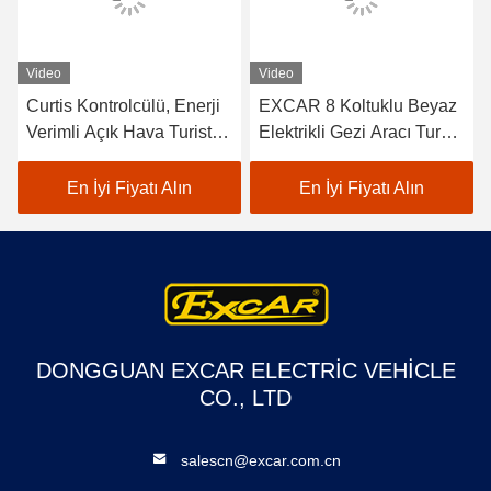
Video
Video
Curtis Kontrolcülü, Enerji
EXCAR 8 Koltuklu Beyaz
Verimli Açık Hava Turistik
Elektrikli Gezi Aracı Tur
Cazibe Merkezlerinde
Otobüsü, Dahili 17AH Şarj
Kullanım İçin ISO Onaylı
Cihazı ile, Şehir ve Tatil
En İyi Fiyatı Alın
En İyi Fiyatı Alın
48V Trojan Akülü Elektrikli
Köyü Alanları İçin
Gezi Yolcu Aracı
Uygundur
DONGGUAN EXCAR ELECTRIC VEHICLE
CO., LTD
salescn@excar.com.cn