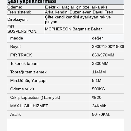
Şasi yapılandırması
Ödeme:
Elektrikli araçlar için özel arka aks
Fren sistemi:
Arka Kendini Düzenleyen Davul Fren
Çifte kendi kendini ayarlayan rak ve
Direksiyon:
pinyon
F/R
MCPHERSON Bağımsız Bahar
SUSPENSIYON:
madde
değer
Boyut
3900*1200*1900MM
F/R TRACK
860/970MM
Tekerlek tabanı
3300MM
Toprağı temizlemek
114MM
Min.Dönüş Yarıçapı
5.1M
Ödeme yükü
500KG
Çıkış kapasitesi ((Tam yük)
% 20
MAX.İLGİLİ HİZMET
24KM/h
Aralık
50-70KM.