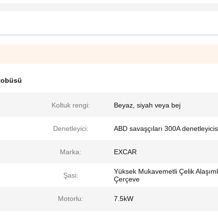
otobüsü
Koltuk rengi:
Beyaz, siyah veya bej
Denetleyici:
ABD savaşçıları 300A denetleyicis
Marka:
EXCAR
Yüksek Mukavemetli Çelik Alaşıml
Şasi:
Çerçeve
Motorlu:
7.5kW