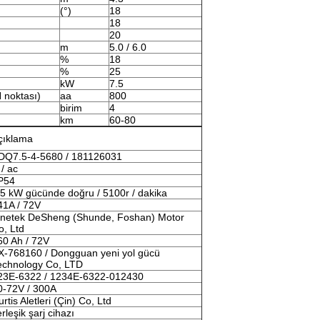
(°)
18
18
20
m
5.0 / 6.0
%
18
%
25
kW
7.5
 noktası)
aa
800
birim
4
km
60-80
çıklama
DQ7.5-4-5680 / 181126031
 / ac
P54
.5 kW gücünde doğru / 5100r / dakika
41A / 72V
inetek DeSheng (Shunde, Foshan) Motor
o, Ltd
60 Ah / 72V
X-768160 / Dongguan yeni yol gücü
echnology Co, LTD
23E-6322 / 1234E-6322-012430
0-72V / 300A
rtis Aletleri (Çin) Co, Ltd
rleşik şarj cihazı