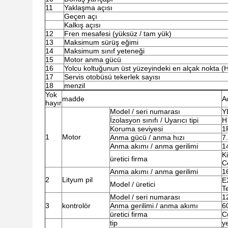
11
Yaklaşma açısı
Geçen açı
Kalkış açısı
12
Fren mesafesi (yüksüz / tam yük)
13
Maksimum sürüş eğimi
14
Maksimum sınıf yeteneği
15
Motor anma gücü
16
Yolcu koltuğunun üst yüzeyindeki en alçak nokta (H
17
Servis otobüsü tekerlek sayısı
18
menzil
Yok
madde
A
hayır
Model / seri numarası
Y
İzolasyon sınıfı / Uyarıcı tipi
H
Koruma seviyesi
1
1
Motor
Anma gücü / anma hızı
7
Anma akımı / anma gerilimi
1
K
üretici firma
C
Anma akımı / anma gerilimi
1
2
Lityum pil
E
Model / üretici
T
Model / seri numarası
1
3
kontrolör
Anma gerilimi / anma akımı
6
üretici firma
Cu
tip
ye