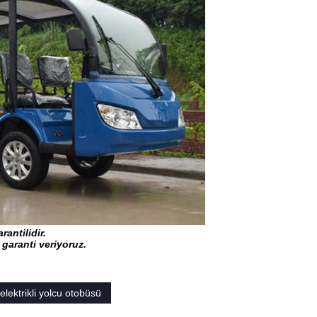
rantilidir.
l garanti veriyoruz.
elektrikli yolcu otobüsü