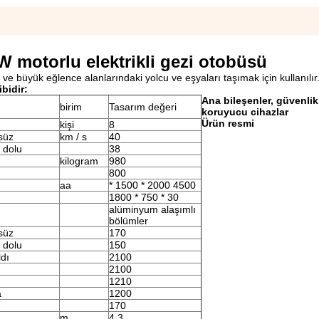
 motorlu elektrikli gezi otobüsü
 ve büyük eğlence alanlarındaki yolcu ve eşyaları taşımak için kullanılır
bidir:
Ana bileşenler, güvenli
birim
Tasarım değeri
koruyucu cihazlar
Ürün resmi
kişi
8
süz
km / s
40
 dolu
38
kilogram
980
800
aa
* 1500 * 2000 4500
1800 * 750 * 30
alüminyum alaşımlı
bölümler
süz
170
 dolu
150
ldı
2100
2100
1210
a
1200
170
m
4.3