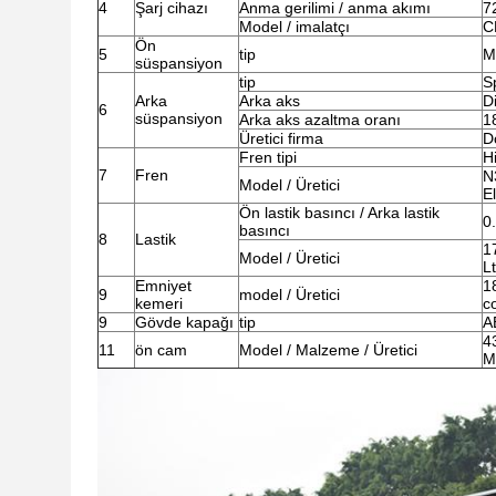
4
Şarj cihazı
Anma gerilimi / anma akımı
7
Model / imalatçı
C
Ön
5
tip
M
süspansiyon
tip
Sp
Arka
Arka aks
Di
6
süspansiyon
Arka aks azaltma oranı
1
Üretici firma
D
Fren tipi
Hi
7
Fren
N
Model / Üretici
E
Ön lastik basıncı / Arka lastik
0
basıncı
8
Lastik
1
Model / Üretici
L
Emniyet
1
9
model / Üretici
kemeri
c
9
Gövde kapağı
tip
A
4
11
ön cam
Model / Malzeme / Üretici
M