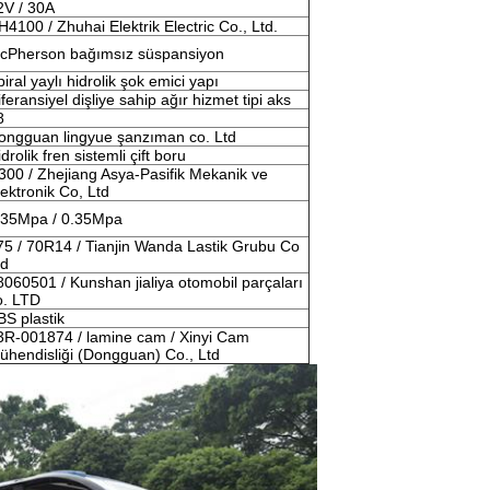
2V / 30A
H4100 / Zhuhai Elektrik Electric Co., Ltd.
cPherson bağımsız süspansiyon
iral yaylı hidrolik şok emici yapı
feransiyel dişliye sahip ağır hizmet tipi aks
8
ongguan lingyue şanzıman co. Ltd
drolik fren sistemli çift boru
300 / Zhejiang Asya-Pasifik Mekanik ve
lektronik Co, Ltd
.35Mpa / 0.35Mpa
75 / 70R14 / Tianjin Wanda Lastik Grubu Co
td
8060501 / Kunshan jialiya otomobil parçaları
o. LTD
BS plastik
3R-001874 / lamine cam / Xinyi Cam
ühendisliği (Dongguan) Co., Ltd