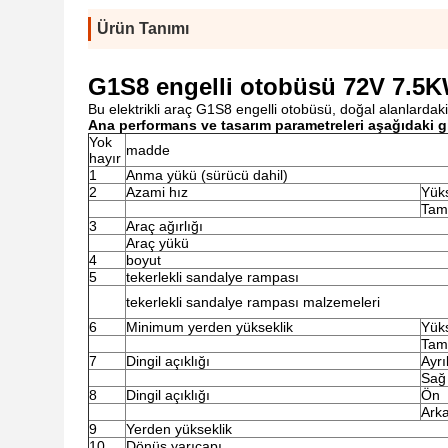
Ürün Tanımı
G1S8 engelli otobüsü 72V 7.5KW
Bu elektrikli araç G1S8 engelli otobüsü, doğal alanlardaki
Ana performans ve tasarım parametreleri aşağıdaki gi
Yok
madde
hayır
1
Anma yükü (sürücü dahil)
2
Azami hız
Yük
Tam
3
Araç ağırlığı
Araç yükü
4
boyut
5
tekerlekli sandalye rampası
tekerlekli sandalye rampası malzemeleri
6
Minimum yerden yükseklik
Yük
Tam
7
Dingil açıklığı
Ayrı
Sağ
8
Dingil açıklığı
Ön
Ark
9
Yerden yükseklik
10
Dönüş yarıçapı