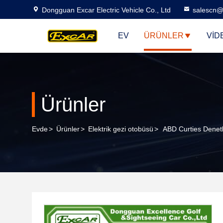
Dongguan Excar Electric Vehicle Co., Ltd
salescn@
EV
ÜRÜNLER
VID
Ürünler
Evde
>
Ürünler
>
Elektrik gezi otobüsü
>
ABD Curties Denetl