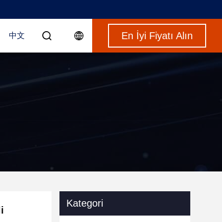
En İyi Fiyatı Alın
中文
Kategori
i